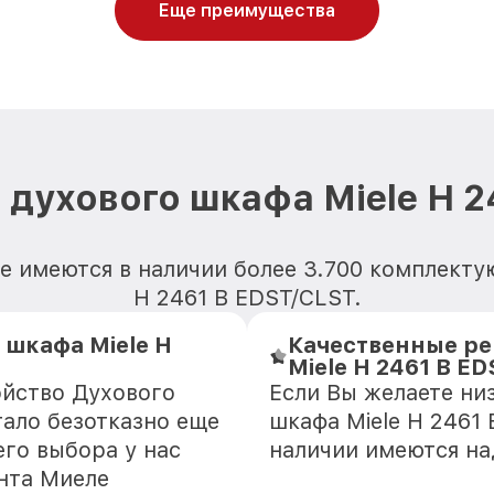
Еще преимущества
 духового шкафа Miele H 2
е имеются в наличии более 3.700 комплекту
H 2461 B EDST/CLST.
 шкафа Miele H
Качественные ре
Miele H 2461 B E
ойство Духового
Если Вы желаете ни
тало безотказно еще
шкафа Miele H 2461 
го выбора у нас
наличии имеются н
нта Миеле