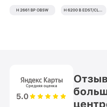
H 2661 BP OBSW
H 6200 B EDST/CLST
Отзыв
Средняя оценка
больш
5.0
цент