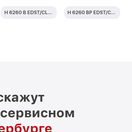
H 6260 B EDST/CLST
H 6260 BP EDST/CLST
скажут
 сервисном
тербурге