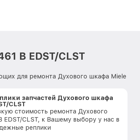
461 B EDST/CLST
ющих для ремонта Духового шкафа Miele
плики запчастей Духового шкафа
DST/CLST
зкую стоимость ремонта Духового
B EDST/CLST, к Вашему выбору у нас в
адежные реплики