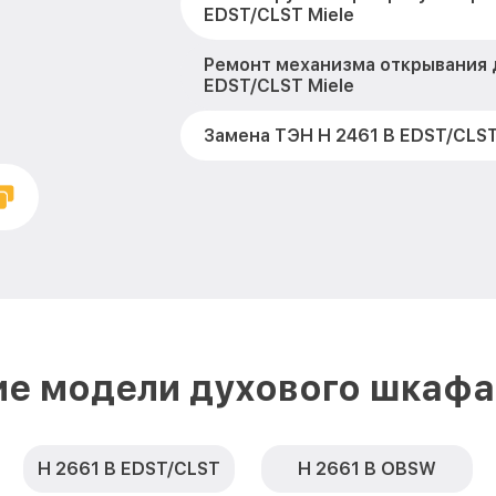
EDST/CLST Miele
Ремонт механизма открывания 
EDST/CLST Miele
Замена ТЭН H 2461 B EDST/CLST
Замена таймера H 2461 B EDST/
Замена предохранителя H 2461
Miele
Замена шнура питания H 2461 B
Miele
Замена термодатчика H 2461 B
ие модели духового шкафа 
Miele
Замена панели управления H 24
H 2661 B EDST/CLST
EDST/CLST Miele
H 2661 B OBSW