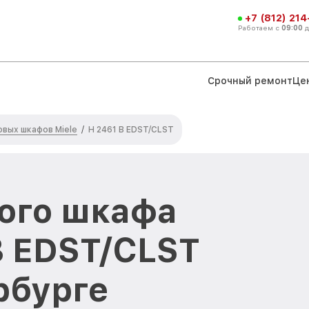
+7 (812) 21
Работаем с
09:00
Срочный ремонт
Це
вых шкафов Miele
/
H 2461 B EDST/CLST
ого шкафа
B EDST/CLST
рбурге