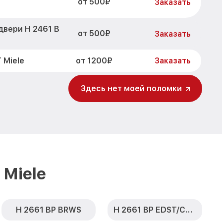
от 500₽
Заказать
двери H 2461 B
от 500₽
Заказать
от 1200₽
 Miele
Заказать
от 500₽
CLST Miele
Заказать
Здесь нет моей поломки
 B EDST/CLST
от 700₽
Заказать
 EDST/CLST
от 500₽
Заказать
 EDST/CLST
Miele
от 900₽
Заказать
61 B
от 1500₽
Заказать
H 2661 BP BRWS
H 2661 BP EDST/CLST