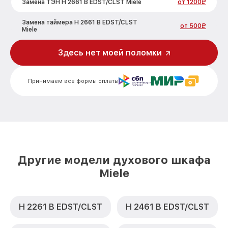
Замена ТЭН H 2661 B EDST/CLST Miele
от 1200₽
Замена таймера H 2661 B EDST/CLST
от 500₽
Miele
Замена предохранителя H 2661 B
Здесь нет моей поломки
от 700₽
EDST/CLST Miele
Замена шнура питания H 2661 B
от 500₽
Принимаем все формы оплаты
EDST/CLST Miele
Замена термодатчика H 2661 B
от 900₽
EDST/CLST Miele
Замена панели управления H 2661 B
от 1500₽
EDST/CLST Miele
Другие модели духового шкафа
Miele
H 2261 B EDST/CLST
H 2461 B EDST/CLST