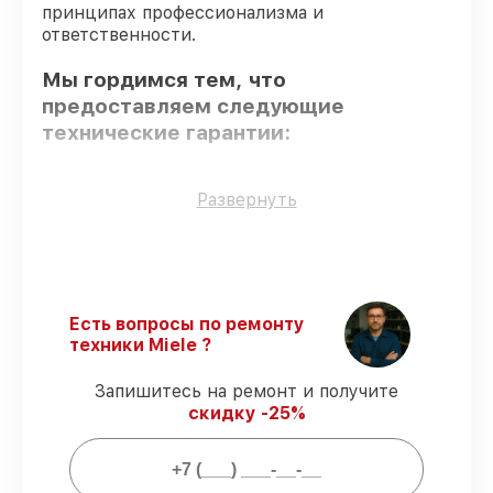
принципах профессионализма и
ответственности.
Мы гордимся тем, что
предоставляем следующие
технические гарантии:
Только фирменные комплектующие
–
Развернуть
гарантируем использование фирменных
запчастей для сервиса.
Квалифицированные специалисты
–
все работники проходят обязательное
обучение и ежегодную аттестацию, что
Есть вопросы по ремонту
подтверждает их уровень мастерства.
техники Miele ?
Точное соблюдение сроков
–
обслуживание духового шкафа H 2661 B
Запишитесь на ремонт и получите
EDST/CLST выполняется строго в
скидку -25%
оговоренные сроки.
Гарантийное обслуживание
–
предоставляем официальное
гарантийное сопровождение после