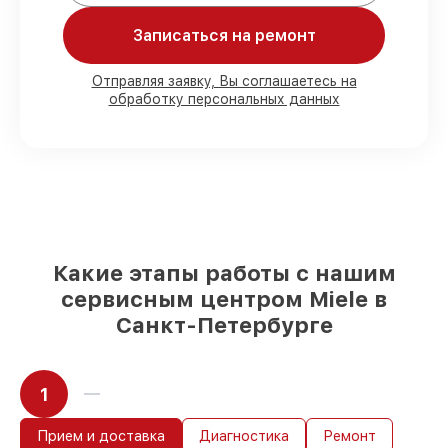
восстановления.
Записаться на ремонт
Мы гарантируем:
Отправляя заявку, Вы соглашаетесь на
обработку персональных данных
80%
работ в вашем присутствии
90%
комплектующих для духовых
шкафов имеются в наличии или
доступны для срочного заказа
Подбор оригинальных комплектующих
и надежных реплик с возможностью
выбрать
– с учётом всех запросов
85%
работ в течение пары часов, если
Какие этапы работы с нашим
мастер приступает к починке сразу
сервисным центром Miele в
Санкт-Петербурге
1
Прием и доставка
Диагностика
Ремонт