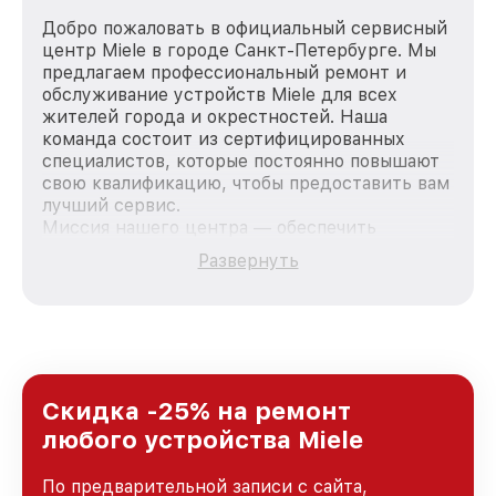
Добро пожаловать в официальный сервисный
центр Miele в городе Санкт-Петербурге. Мы
предлагаем профессиональный ремонт и
обслуживание устройств Miele для всех
жителей города и окрестностей. Наша
команда состоит из сертифицированных
специалистов, которые постоянно повышают
свою квалификацию, чтобы предоставить вам
лучший сервис.
Миссия нашего центра — обеспечить
качественный и доступный ремонт для
Развернуть
каждого пользователя продукции Miele, вне
зависимости от сложности поломки. Мы
стремимся к тому, чтобы каждый клиент был
удовлетворен скоростью и качеством
предоставляемых услуг. Наша цель — стать
лучшим сервисным центром Miele в городе
Санкт-Петербурге, постоянно повышая
Скидка -25% на ремонт
уровень доверия и лояльности наших
любого устройства Miele
клиентов.
По предварительной записи с сайта,