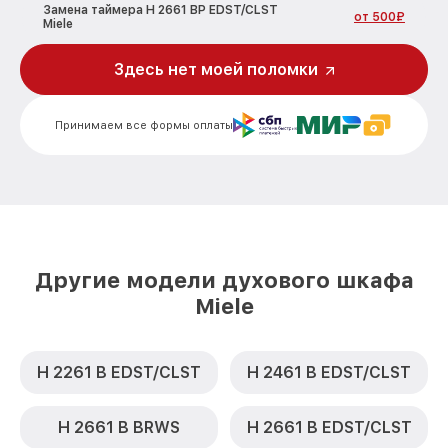
Замена таймера H 2661 BP EDST/CLST
от 500₽
Miele
Замена предохранителя H 2661 BP
Здесь нет моей поломки
от 700₽
EDST/CLST Miele
Замена шнура питания H 2661 BP
от 500₽
Принимаем все формы оплаты
EDST/CLST Miele
Замена термодатчика H 2661 BP
от 900₽
EDST/CLST Miele
Замена панели управления H 2661 BP
от 1500₽
EDST/CLST Miele
Другие модели духового шкафа
Miele
H 2261 B EDST/CLST
H 2461 B EDST/CLST
H 2661 B BRWS
H 2661 B EDST/CLST