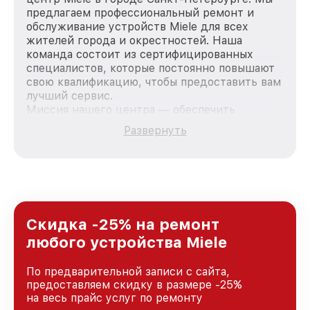
предлагаем профессиональный ремонт и
обслуживание устройств Miele для всех
жителей города и окрестностей. Наша
команда состоит из сертифицированных
специалистов, которые постоянно повышают
свою квалификацию, чтобы предоставить вам
лучший сервис.
Миссия нашего центра — обеспечить
качественный и доступный ремонт для
Развернуть
каждого пользователя продукции Miele, вне
зависимости от сложности поломки. Мы
стремимся к тому, чтобы каждый клиент был
удовлетворен скоростью и качеством
предоставляемых услуг. Наша цель — стать
лучшим сервисным центром Miele в городе
Санкт-Петербурге, постоянно повышая
Скидка -25% на ремонт
уровень доверия и лояльности наших
любого устройства Miele
клиентов.
По предварительной записи с сайта,
предоставляем скидку в размере -25%
на весь прайс услуг по ремонту