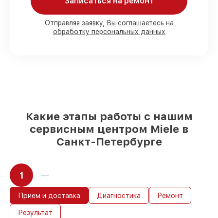
Записаться на ремонт
80%
работ с возможностью
Отправляя заявку, Вы соглашаетесь на
обработку персональных данных
присутствовать
90%
комплектующих для духовых
шкафов имеются в наличии или быстро
поставляются
Подбор оригинальных комплектующих
и надежных реплик с возможностью
выбрать
– с учётом всех запросов
85%
работ быстро и без задержек, при
немедленном начале работ
Какие этапы работы с нашим
сервисным центром Miele в
Санкт-Петербурге
1
Прием и доставка
Диагностика
Ремонт
Результат