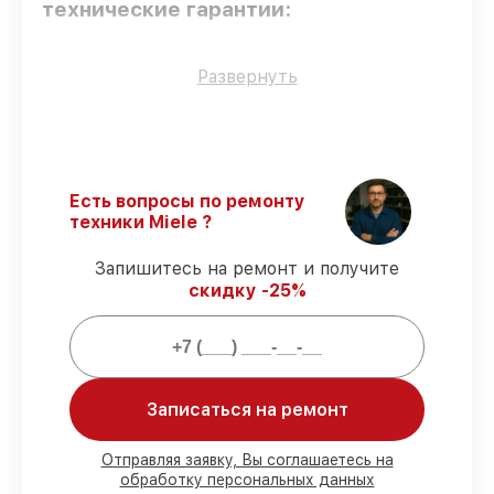
технические гарантии:
Оригинальные детали
– для всех видов
Развернуть
починки применяются исключительно
оригинальные детали.
Сертифицированные инженеры
–
мастера проходят строгий отбор и
регулярное обучение.
Есть вопросы по ремонту
Выполнение работ вовремя
–
техники Miele ?
гарантируем завершение работ без
задержек.
Запишитесь на ремонт и получите
Подтвержденная гарантия
– все
скидку -25%
работы по сервису проводятся с
официальной гарантией.
Мы гарантируем:
Записаться на ремонт
80%
работ с возможностью наблюдения
90%
комплектующих для духовых
Отправляя заявку, Вы соглашаетесь на
обработку персональных данных
шкафов имеются в наличии или