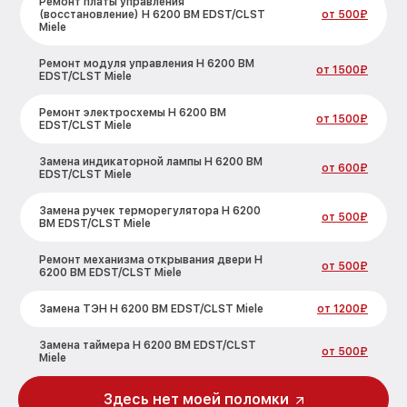
Ремонт платы управления
(восстановление) H 6200 BM EDST/CLST
от 500₽
Miele
Ремонт модуля управления H 6200 BM
от 1500₽
EDST/CLST Miele
Ремонт электросхемы H 6200 BM
от 1500₽
EDST/CLST Miele
Замена индикаторной лампы H 6200 BM
от 600₽
EDST/CLST Miele
Замена ручек терморегулятора H 6200
от 500₽
BM EDST/CLST Miele
Ремонт механизма открывания двери H
от 500₽
6200 BM EDST/CLST Miele
Замена ТЭН H 6200 BM EDST/CLST Miele
от 1200₽
Замена таймера H 6200 BM EDST/CLST
от 500₽
Miele
Замена предохранителя H 6200 BM
Здесь нет моей поломки
от 700₽