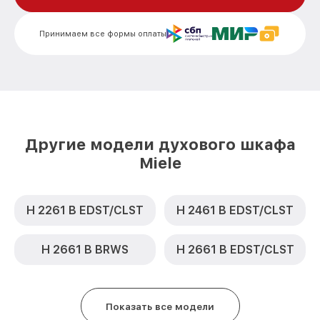
EDST/CLST Miele
Замена шнура питания H 6200 BM
от 500₽
Принимаем все формы оплаты
EDST/CLST Miele
Замена термодатчика H 6200 BM
от 900₽
EDST/CLST Miele
Замена панели управления H 6200 BM
от 1500₽
EDST/CLST Miele
Другие модели духового шкафа
Miele
H 2261 B EDST/CLST
H 2461 B EDST/CLST
H 2661 B BRWS
H 2661 B EDST/CLST
Показать все модели