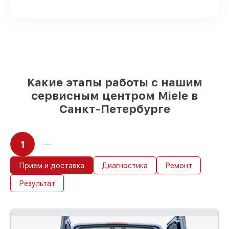
доступны для срочного заказа
Оригинальные запчасти и
качественные реплики на ваш выбор
–
с учётом всех запросов
85%
работ за 1–2 часа, если мастер
приступает к починке сразу
Какие этапы работы с нашим
сервисным центром Miele в
Санкт-Петербурге
1
Прием и доставка
Диагностика
Ремонт
Результат