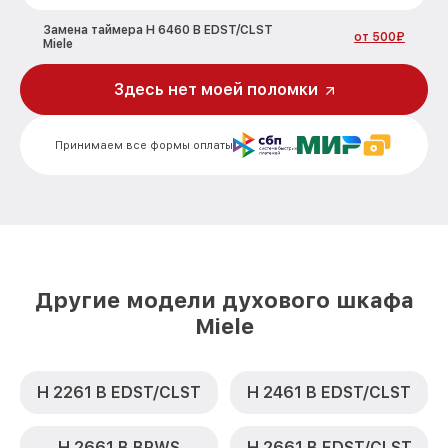
Замена таймера H 6460 B EDST/CLST
от 500₽
Miele
Замена предохранителя H 6460 B
Здесь нет моей поломки
от 700₽
EDST/CLST Miele
Замена шнура питания H 6460 B
от 500₽
Принимаем все формы оплаты
EDST/CLST Miele
Замена термодатчика H 6460 B
от 900₽
EDST/CLST Miele
Замена панели управления H 6460 B
от 1500₽
EDST/CLST Miele
Другие модели духового шкафа
Miele
H 2261 B EDST/CLST
H 2461 B EDST/CLST
H 2661 B BRWS
H 2661 B EDST/CLST