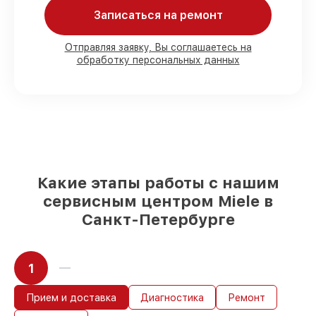
Записаться на ремонт
Мы гарантируем:
Отправляя заявку, Вы соглашаетесь на
обработку персональных данных
80%
работ с возможностью
присутствовать
90%
комплектующих для духовых
шкафов на складе или доступны для
быстрой доставки
Подбор оригинальных комплектующих
и надежных реплик с возможностью
выбрать
– под любые финансовые
возможности
Какие этапы работы с нашим
85%
работ за 1–2 часа, при условии, что
сервисным центром Miele в
сервис начался сразу
Санкт-Петербурге
1
Прием и доставка
Диагностика
Ремонт