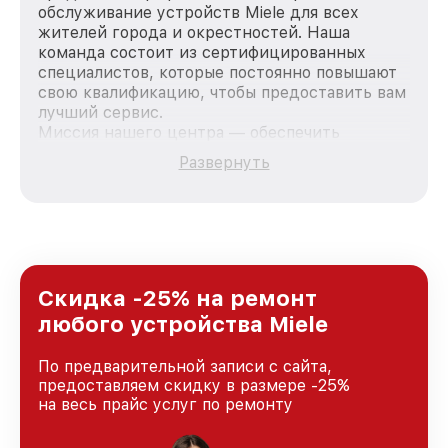
обслуживание устройств Miele для всех
жителей города и окрестностей. Наша
команда состоит из сертифицированных
специалистов, которые постоянно повышают
свою квалификацию, чтобы предоставить вам
лучший сервис.
Миссия нашего центра — обеспечить
качественный и доступный ремонт для
Развернуть
каждого пользователя продукции Miele, вне
зависимости от сложности поломки. Мы
стремимся к тому, чтобы каждый клиент был
удовлетворен скоростью и качеством
предоставляемых услуг. Наша цель — стать
лучшим сервисным центром Miele в городе
Санкт-Петербурге, постоянно повышая
Скидка -25% на ремонт
уровень доверия и лояльности наших
любого устройства Miele
клиентов.
По предварительной записи с сайта,
предоставляем скидку в размере -25%
на весь прайс услуг по ремонту