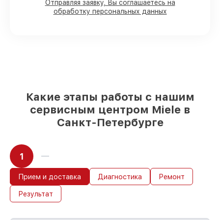
Отправляя заявку, Вы соглашаетесь на
обработку персональных данных
80%
работ с возможностью наблюдения
90%
комплектующих для духовых
шкафов имеются в наличии или быстро
поставляются
Качественные реплики и
оригинальные детали по вашему
выбору
– под любые финансовые
возможности
Какие этапы работы с нашим
85%
работ быстро и без задержек, при
сервисным центром Miele в
немедленном начале работ
Санкт-Петербурге
1
Прием и доставка
Диагностика
Ремонт
Результат