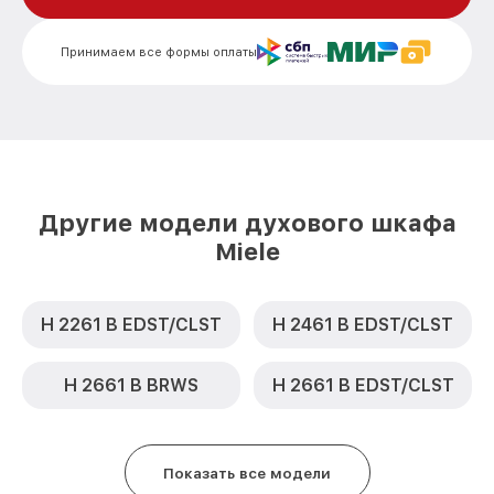
Замена шнура питания H 6660 BP BRWS
от 500₽
Miele
Принимаем все формы оплаты
Замена термодатчика H 6660 BP BRWS
от 900₽
Miele
Замена панели управления H 6660 BP
от 1500₽
BRWS Miele
Другие модели духового шкафа
Miele
H 2261 B EDST/CLST
H 2461 B EDST/CLST
H 2661 B BRWS
H 2661 B EDST/CLST
Показать все модели