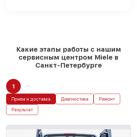
доступны для быстрой доставки
Качественные реплики и
оригинальные детали по вашему
выбору
– под любые финансовые
возможности
85%
работ в течение пары часов, при
условии, что сервис начался сразу
Какие этапы работы с нашим
сервисным центром Miele в
Санкт-Петербурге
1
Прием и доставка
Диагностика
Ремонт
Результат