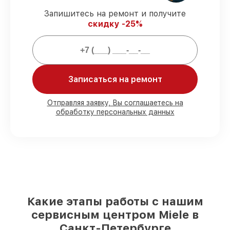
Подтвержденная гарантия
– все
Запишитесь на ремонт и получите
работы по сервису проводятся с
скидку -25%
официальной гарантией.
Мы гарантируем:
Записаться на ремонт
80%
работ с возможностью
присутствовать
90%
комплектующих для холодильников
Отправляя заявку, Вы соглашаетесь на
обработку персональных данных
на складе или быстро поставляются
Качественные реплики и
оригинальные детали по вашему
выбору
– для любого бюджета
85%
работ за 1–2 часа, при условии, что
сервис начался сразу
Какие этапы работы с нашим
сервисным центром Miele в
Санкт-Петербурге