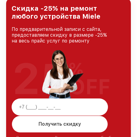
лучшим сервисным центром Miele в городе
Санкт-Петербурге, постоянно повышая
Скидка -25% на ремонт
уровень доверия и лояльности наших
любого устройства Miele
клиентов.
По предварительной записи с сайта,
предоставляем скидку в размере -25%
на весь прайс услуг по ремонту
25
%
OFF
Получить скидку