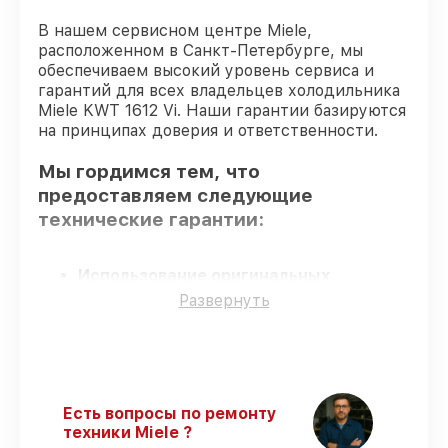
В нашем сервисном центре Miele,
расположенном в Санкт-Петербурге, мы
обеспечиваем высокий уровень сервиса и
гарантий для всех владельцев холодильника
Miele KWT 1612 Vi. Наши гарантии базируются
на принципах доверия и ответственности.
Мы гордимся тем, что
предоставляем следующие
технические гарантии:
Использование оригинальных
запчастей
– только подлинные
Развернуть
комплектующие.
Сертифицированные инженеры
–
мастера проходят строгий отбор и
регулярное обучение.
Соблюдение сроков восстановления
–
Есть вопросы по ремонту
соблюдаем сроки починки холодильника
техники Miele ?
KWT 1612 Vi, согласованные с клиентом.