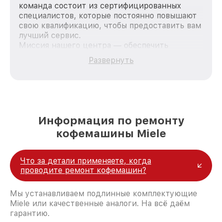
команда состоит из сертифицированных
специалистов, которые постоянно повышают
свою квалификацию, чтобы предоставить вам
лучший сервис.
Миссия нашего центра — обеспечить
качественный и доступный ремонт для
Развернуть
каждого пользователя продукции Miele, вне
зависимости от сложности поломки. Мы
стремимся к тому, чтобы каждый клиент был
удовлетворен скоростью и качеством
предоставляемых услуг. Наша цель — стать
лучшим сервисным центром Miele в городе
Информация по ремонту
Санкт-Петербурге, постоянно повышая
кофемашины Miele
уровень доверия и лояльности наших
клиентов.
Что за детали применяете, когда
проводите ремонт кофемашин?
Мы устанавливаем подлинные комплектующие
Miele или качественные аналоги. На всё даём
гарантию.