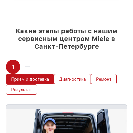
реплики
– только вы выбираете, какие
детали использовать, а мы делаем
ремонт с учётом возможностей клиента
85%
работ по восстановлению Miele
выполняются в течение пары часов, при
Какие этапы работы с нашим
немедленном старте работ
сервисным центром Miele в
Санкт-Петербурге
1
Прием и доставка
Диагностика
Ремонт
Результат