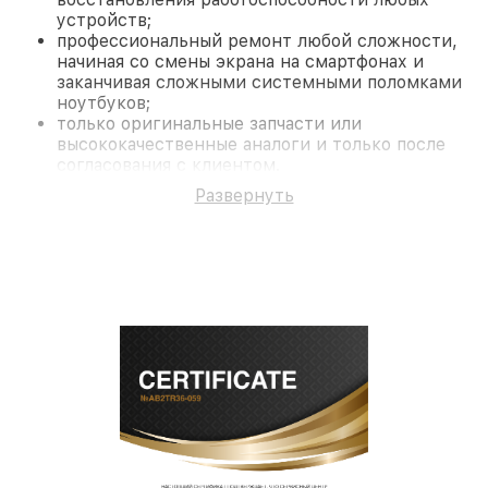
устройств;
профессиональный ремонт любой сложности,
начиная со смены экрана на смартфонах и
заканчивая сложными системными поломками
ноутбуков;
только оригинальные запчасти или
высококачественные аналоги и только после
согласования с клиентом.
На все работы и замененные комплектующие
Развернуть
предоставляется длительная гарантия. В случае
поломки по условиям гарантии, мы бесплатно
исправим ситуацию.
Наши преимущества
Преимуществами нашего сервисного центра
Miele в Санкт-Петербурге являются:
лучшие специалисты с многолетним опытом и
безупречной репутацией;
современное оборудование и
лицензированное ПО в ремонтно-
диагностических мастерских;
собственный склад комплектующих, что
позволяет сократить сроки
восстановительных работ;