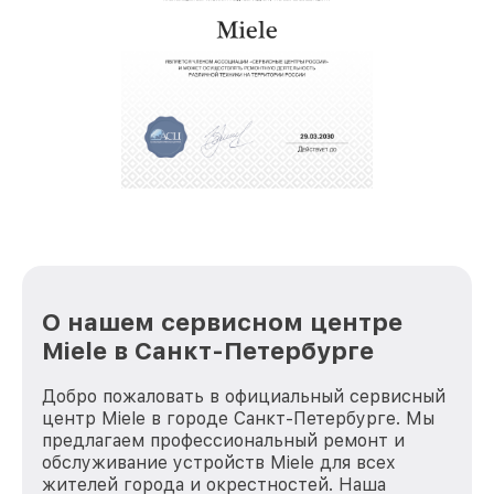
звернуть
услуги курьера для владельцев
крупногабаритной техники, которые
обеспечат доставку устройств в сервис в
полной сохранности и бесплатно.
За годы своей деятельности мы получали только
положительные отзывы и обрели отличную
репутацию. Мы постоянно совершенствуемся и
стараемся каждый день делать наш сервис еще
лучше!
О нашем сервисном центре
Miele в Санкт-Петербурге
Добро пожаловать в официальный сервисный
центр Miele в городе Санкт-Петербурге. Мы
предлагаем профессиональный ремонт и
обслуживание устройств Miele для всех
жителей города и окрестностей. Наша