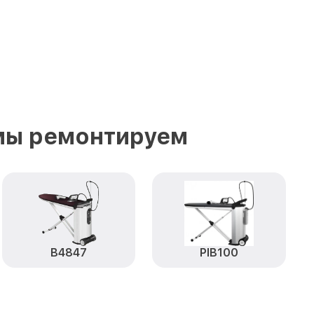
 мы ремонтируем
B4847
PIB100