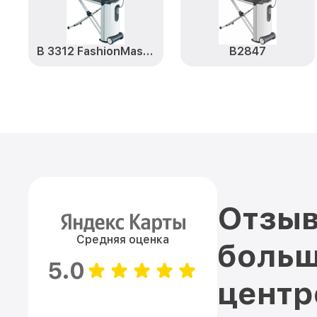
B 3312 FashionMaster
B2847
Отзыв
Средняя оценка
больш
5.0
цент