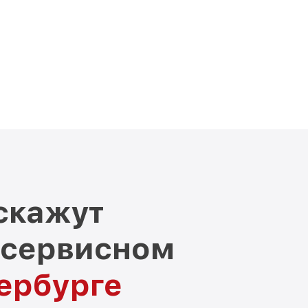
скажут
 сервисном
тербурге