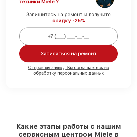
техники Miele ?
обслуживание парогенератора B 3312
FashionMaster выполняется строго в
Запишитесь на ремонт и получите
оговоренные сроки.
скидку -25%
Сервис с гарантией
– предоставляем
официальное гарантийное
сопровождение после восстановления.
Мы гарантируем:
Записаться на ремонт
80%
работ под контролем клиента
Отправляя заявку, Вы соглашаетесь на
обработку персональных данных
90%
комплектующих для
парогенераторов на складе или быстро
поставляются
Подбор оригинальных комплектующих
и надежных реплик с возможностью
выбрать
– с учётом всех запросов
85%
работ быстро и без задержек, при
немедленном начале работ
Какие этапы работы с нашим
сервисным центром Miele в