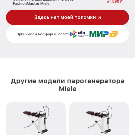
от 590₽
FashionMaster Miele
Чистка системы генерации пара B 3312
Здесь нет моей поломки
от 1500₽
FashionMaster Miele
Профилактическая чистка B 3312
от 550₽
Принимаем все формы оплаты
FashionMaster Miele
Корпусный ремонт (замена резинок,
креплений, кнопок) B 3312
от 450₽
FashionMaster Miele
Очистка подошвы утюга B 3312
от 500₽
FashionMaster Miele
Другие модели парогенератора
Замена шнура питания B 3312
Miele
от 590₽
FashionMaster Miele
Ремонт/замена датчика температуры B
от 590₽
3312 FashionMaster Miele
Восстановление электроклапана B 3312
от 600₽
FashionMaster Miele