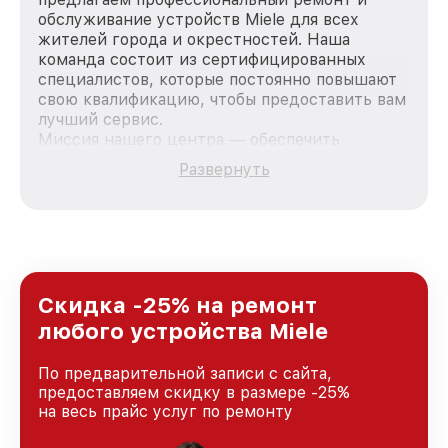
обслуживание устройств Miele для всех
жителей города и окрестностей. Наша
команда состоит из сертифицированных
специалистов, которые постоянно повышают
свою квалификацию, чтобы предоставить вам
лучший сервис.
Миссия нашего центра — обеспечить
качественный и доступный ремонт для
Развернуть
каждого пользователя продукции Miele, вне
зависимости от сложности поломки. Мы
стремимся к тому, чтобы каждый клиент был
удовлетворен скоростью и качеством
предоставляемых услуг. Наша цель — стать
лучшим сервисным центром Miele в городе
Санкт-Петербурге, постоянно повышая
Скидка -25% на ремонт
уровень доверия и лояльности наших
любого устройства Miele
клиентов.
По предварительной записи с сайта,
предоставляем скидку в размере -25%
на весь прайс услуг по ремонту