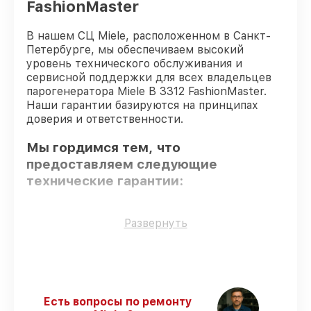
FashionMaster
В нашем СЦ Miele, расположенном в Санкт-
Петербурге, мы обеспечиваем высокий
уровень технического обслуживания и
сервисной поддержки для всех владельцев
парогенератора Miele B 3312 FashionMaster.
Наши гарантии базируются на принципах
доверия и ответственности.
Мы гордимся тем, что
предоставляем следующие
технические гарантии:
Только фирменные комплектующие
–
Развернуть
для всех видов починки применяются
исключительно оригинальные детали.
Сертифицированные инженеры
–
проверенные специалисты с опытом и
сертификацией.
Есть вопросы по ремонту
Точное соблюдение сроков
–