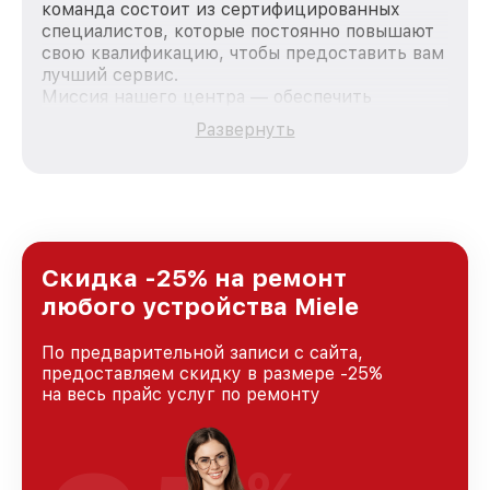
команда состоит из сертифицированных
специалистов, которые постоянно повышают
свою квалификацию, чтобы предоставить вам
лучший сервис.
Миссия нашего центра — обеспечить
качественный и доступный ремонт для
Развернуть
каждого пользователя продукции Miele, вне
зависимости от сложности поломки. Мы
стремимся к тому, чтобы каждый клиент был
удовлетворен скоростью и качеством
предоставляемых услуг. Наша цель — стать
лучшим сервисным центром Miele в городе
Санкт-Петербурге, постоянно повышая
Скидка -25% на ремонт
уровень доверия и лояльности наших
любого устройства Miele
клиентов.
По предварительной записи с сайта,
предоставляем скидку в размере -25%
на весь прайс услуг по ремонту