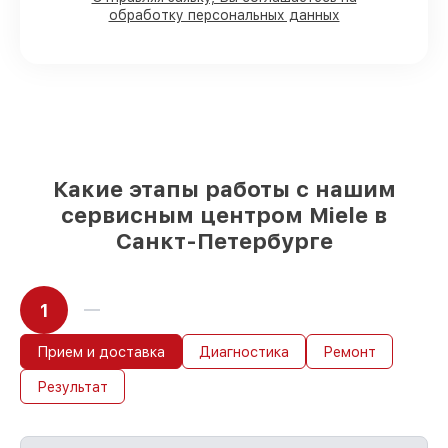
обработку персональных данных
90%
комплектующих для
посудомоечных машин на складе или
быстро поставляются
Качественные реплики и
оригинальные детали по вашему
выбору
– для любого бюджета
85%
работ за 1–2 часа, при условии, что
сервис начался сразу
Какие этапы работы с нашим
сервисным центром Miele в
Санкт-Петербурге
1
Прием и доставка
Диагностика
Ремонт
Результат