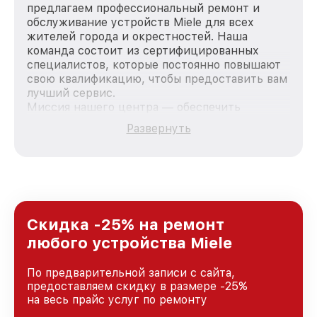
предлагаем профессиональный ремонт и
обслуживание устройств Miele для всех
жителей города и окрестностей. Наша
команда состоит из сертифицированных
специалистов, которые постоянно повышают
свою квалификацию, чтобы предоставить вам
лучший сервис.
Миссия нашего центра — обеспечить
качественный и доступный ремонт для
Развернуть
каждого пользователя продукции Miele, вне
зависимости от сложности поломки. Мы
стремимся к тому, чтобы каждый клиент был
удовлетворен скоростью и качеством
предоставляемых услуг. Наша цель — стать
лучшим сервисным центром Miele в городе
Санкт-Петербурге, постоянно повышая
Скидка -25% на ремонт
уровень доверия и лояльности наших
любого устройства Miele
клиентов.
По предварительной записи с сайта,
предоставляем скидку в размере -25%
на весь прайс услуг по ремонту