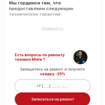
Мы гордимся тем, что
предоставляем следующие
технические гарантии:
Оригинальные детали
– гарантируем
Развернуть
использование фирменных запчастей для
сервиса.
Квалифицированные специалисты
–
мастера проходят строгий отбор и
регулярное обучение.
Есть вопросы по ремонту
Соблюдение сроков восстановления
–
техники Miele ?
обслуживание посудомоечной машины G
2870 SCVi выполняется строго в
Запишитесь на ремонт и получите
оговоренные сроки.
скидку -25%
Сервис с гарантией
– предоставляем
официальное гарантийное
сопровождение после восстановления.
Мы гарантируем:
Записаться на ремонт