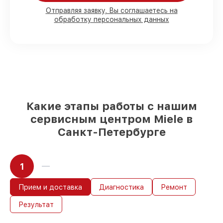
80%
работ с возможностью
Отправляя заявку, Вы соглашаетесь на
обработку персональных данных
присутствовать
90%
комплектующих для
посудомоечных машин на складе или
доступны для срочного заказа
Качественные реплики и
оригинальные детали по вашему
выбору
– с учётом всех запросов
85%
работ быстро и без задержек, при
условии, что сервис начался сразу
Какие этапы работы с нашим
сервисным центром Miele в
Санкт-Петербурге
1
Прием и доставка
Диагностика
Ремонт
Результат