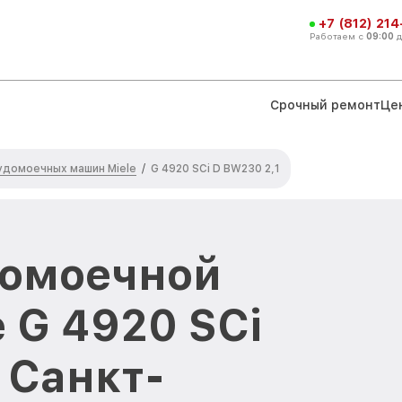
+7 (812) 21
Работаем с
09:00
Срочный ремонт
Це
удомоечных машин Miele
/
G 4920 SCi D BW230 2,1
домоечной
 G 4920 SCi
 Санкт-