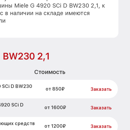
ны Miele G 4920 SCi D BW230 2,1, к
с в наличии на складе имеются
ли
D BW230 2,1
Стоимость
0 SCi D BW230
от 850₽
Заказать
4920 SCi D
от 1600₽
Заказать
оющих средств
от 1200₽
Заказать