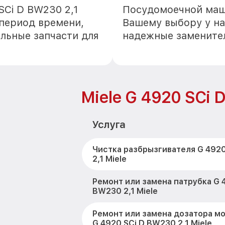
Ci D BW230 2,1
Посудомоечной маши
 период времени,
Вашему выбору у на
альные запчасти для
надежные замените
Miele G 4920 SCi 
Услуга
Чистка разбрызгивателя G 492
2,1 Miele
Ремонт или замена патрубка G 
BW230 2,1 Miele
Ремонт или замена дозатора м
G 4920 SCi D BW230 2,1 Miele