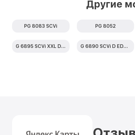
Другие м
PG 8083 SCVi
PG 8052
G 6895 SCVi XXL D ED230 2,0 k2o
G 6890 SCVi D ED230 2,0 k2o
Отзыв