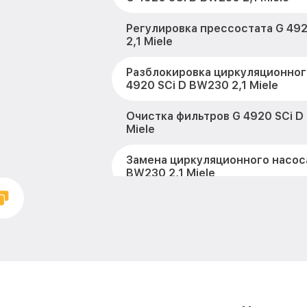
Регулировка прессостата G 49
2,1 Miele
Разблокировка циркуляционног
4920 SCi D BW230 2,1 Miele
Очистка фильтров G 4920 SCi D
Miele
Замена циркуляционного насоса
BW230 2,1 Miele
Замена улитки G 4920 SCi D BW2
Замена сливного шланга G 492
2,1 Miele
Замена сливного насоса G 4920
2,1 Miele