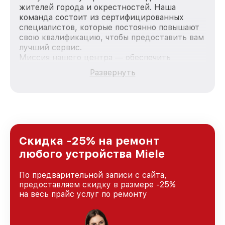
жителей города и окрестностей. Наша
команда состоит из сертифицированных
специалистов, которые постоянно повышают
свою квалификацию, чтобы предоставить вам
лучший сервис.
Миссия нашего центра — обеспечить
качественный и доступный ремонт для
Развернуть
каждого пользователя продукции Miele, вне
зависимости от сложности поломки. Мы
стремимся к тому, чтобы каждый клиент был
удовлетворен скоростью и качеством
предоставляемых услуг. Наша цель — стать
лучшим сервисным центром Miele в городе
Санкт-Петербурге, постоянно повышая
Скидка -25% на ремонт
уровень доверия и лояльности наших
любого устройства Miele
клиентов.
По предварительной записи с сайта,
предоставляем скидку в размере -25%
на весь прайс услуг по ремонту