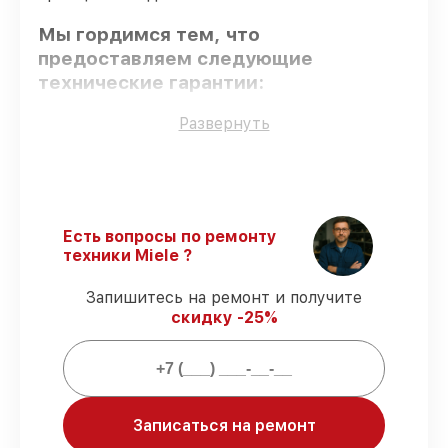
Мы гордимся тем, что
предоставляем следующие
технические гарантии:
Развернуть
Оригинальные детали
– гарантируем
использование фирменных запчастей для
сервиса.
Опытные мастера
– мастера проходят
строгий отбор и регулярное обучение.
Есть вопросы по ремонту
Соблюдение сроков восстановления
–
техники Miele ?
гарантируем завершение работ без
задержек.
Запишитесь на ремонт и получите
Подтвержденная гарантия
–
скидку -25%
предоставляем официальное
гарантийное сопровождение после
восстановления.
Мы гарантируем:
Записаться на ремонт