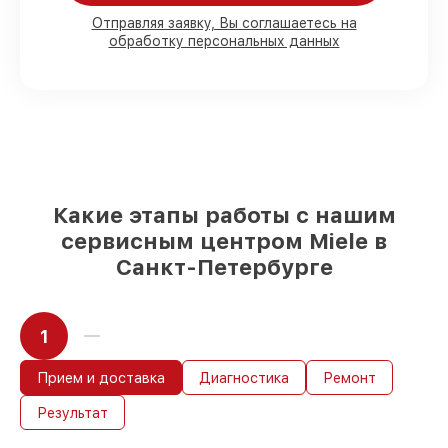
80%
работ с возможностью
Отправляя заявку, Вы соглашаетесь на
обработку персональных данных
присутствовать
90%
комплектующих для
посудомоечных машин на складе или
доступны для быстрой доставки
Качественные реплики и
оригинальные детали по вашему
выбору
– с учётом всех запросов
85%
работ в течение пары часов, если
мастер приступает к починке сразу
Какие этапы работы с нашим
сервисным центром Miele в
Санкт-Петербурге
1
Прием и доставка
Диагностика
Ремонт
Результат