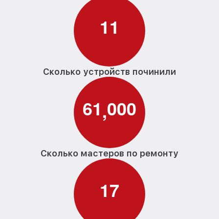
от 1000₽
611 SC Miele
1
1
Замена заливного шланга с системой
от 1100₽
Аквастоп G 611 SC Miele
Замена заливного шланга G 611 SC Miele
от 850₽
Сколько устройств починили
6
1
0
0
0
,
Сколько мастеров по ремонту
1
7