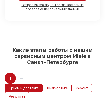
80%
работ в вашем присутствии
90%
комплектующих для
Отправляя заявку, Вы соглашаетесь на
обработку персональных данных
посудомоечных машин имеются в
наличии или доступны для быстрой
доставки
Качественные реплики и
оригинальные детали по вашему
выбору
– для любого бюджета
85%
работ в течение пары часов, при
немедленном начале работ
Какие этапы работы с нашим
сервисным центром Miele в
Санкт-Петербурге
1
Прием и доставка
Диагностика
Ремонт
Результат