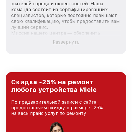
жителей города и окрестностей. Наша
команда состоит из сертифицированных
специалистов, которые постоянно повышают
свою квалификацию, чтобы предоставить вам
лучший сервис.
Миссия нашего центра — обеспечить
качественный и доступный ремонт для
Развернуть
каждого пользователя продукции Miele, вне
зависимости от сложности поломки. Мы
стремимся к тому, чтобы каждый клиент был
удовлетворен скоростью и качеством
предоставляемых услуг. Наша цель — стать
лучшим сервисным центром Miele в городе
Санкт-Петербурге, постоянно повышая
Скидка -25% на ремонт
уровень доверия и лояльности наших
любого устройства Miele
клиентов.
По предварительной записи с сайта,
предоставляем скидку в размере -25%
на весь прайс услуг по ремонту