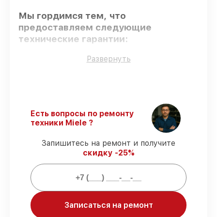
Мы гордимся тем, что
предоставляем следующие
технические гарантии:
Развернуть
Оригинальные детали
– гарантируем
использование фирменных запчастей для
сервиса.
Опытные мастера
– мастера проходят
строгий отбор и регулярное обучение.
Есть вопросы по ремонту
Выполнение работ вовремя
–
техники Miele ?
гарантируем завершение работ без
задержек.
Запишитесь на ремонт и получите
Подтвержденная гарантия
– все
скидку -25%
работы по сервису проводятся с
официальной гарантией.
Мы гарантируем:
Записаться на ремонт