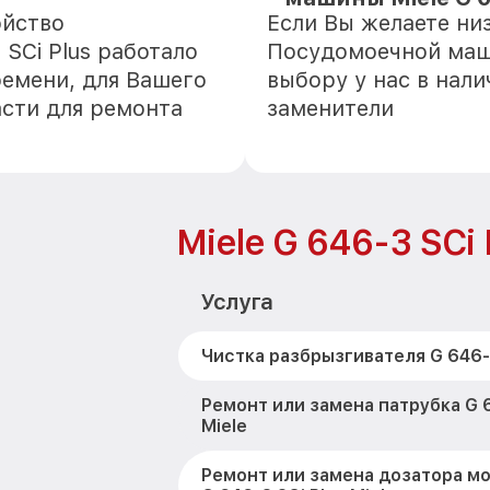
ойство
Если Вы желаете ни
SCi Plus работало
Посудомоечной маши
ремени, для Вашего
выбору у нас в нал
асти для ремонта
заменители
Miele G 646-3 SCi 
Услуга
Чистка разбрызгивателя G 646-3
Ремонт или замена патрубка G 6
Miele
Ремонт или замена дозатора м