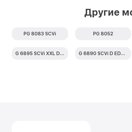
Другие м
PG 8083 SCVi
PG 8052
G 6895 SCVi XXL D ED230 2,0 k2o
G 6890 SCVi D ED230 2,0 k2o