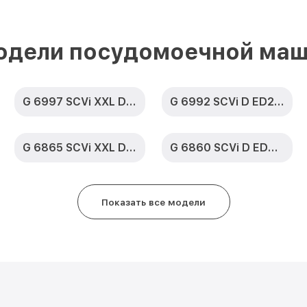
Замена сливного насоса G 6577
ED230 2,1 Miele
одели посудомоечной маш
Ремонт или замена петли двери
XXL D ED230 2,1 Miele
G 6997 SCVi XXL D ED230 2,0 k2o
G 6992 SCVi D ED230 2,0 k2o
Чистка заливного фильтра-сето
SCVi XXL D ED230 2,1 Miele
G 6865 SCVi XXL D ED230 2,0
G 6860 SCVi D ED230 2,0
Ремонт циркуляционного насос
XXL D ED230 2,1 Miele
Ремонт теплообменника G 6577
Показать все модели
ED230 2,1 Miele
Ремонт стакана моечного бака 
XXL D ED230 2,1 Miele
Ремонт механизма замка G 6577
ED230 2,1 Miele