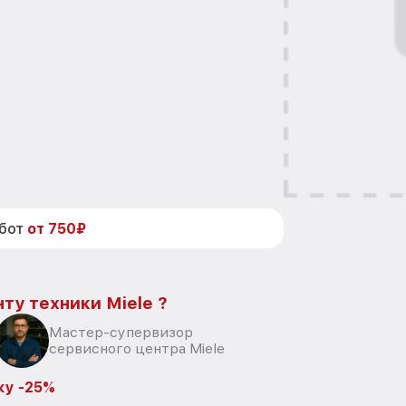
абот
от 750₽
ту техники Miele ?
Мастер-супервизор
сервисного центра Miele
ку -25%