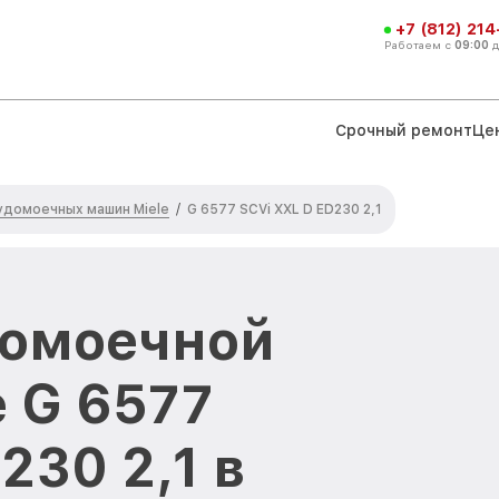
+7 (812) 21
Работаем с
09:00
Срочный ремонт
Це
удомоечных машин Miele
/
G 6577 SCVi XXL D ED230 2,1
домоечной
 G 6577
230 2,1 в