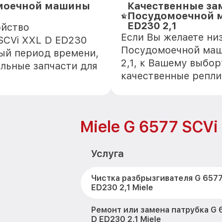
омоечной машины
Качественные за
Посудомоечной м
ED230 2,1
ойство
Если Вы желаете ни
SCVi XXL D ED230
Посудомоечной маши
ный период времени,
2,1, к Вашему выбор
альные запчасти для
качественные репли
Miele G 6577 SCVi
Услуга
Чистка разбрызгивателя G 6577
ED230 2,1 Miele
Ремонт или замена патрубка G 
D ED230 2,1 Miele