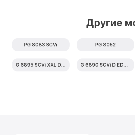
Другие м
PG 8083 SCVi
PG 8052
G 6895 SCVi XXL D ED230 2,0 k2o
G 6890 SCVi D ED230 2,0 k2o