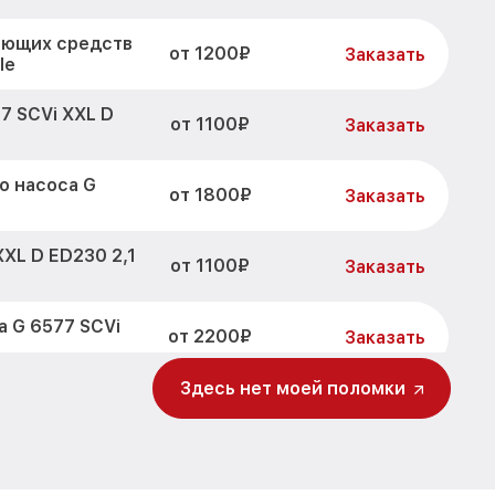
оющих средств
от 1200₽
Заказать
le
7 SCVi XXL D
от 1100₽
Заказать
о насоса G
от 1800₽
Заказать
XL D ED230 2,1
от 1100₽
Заказать
 G 6577 SCVi
от 2200₽
Заказать
Здесь нет моей поломки
D ED230 2,1
от 3450₽
Заказать
 SCVi XXL D
от 1250₽
Заказать