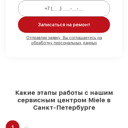
посудомоечных машин всегда со
строгим соблюдением гарантийных
обязательств.
Записаться на ремонт
Мы гарантируем:
Отправляя заявку, Вы соглашаетесь на
обработку персональных данных
80%
работ в вашем присутствии
90%
комплектующих для
посудомоечных машин имеются в
наличии или быстро поставляются
Качественные реплики и
оригинальные детали по вашему
выбору
– с учётом всех запросов
85%
работ за 1–2 часа, если мастер
Какие этапы работы с нашим
приступает к починке сразу
сервисным центром Miele в
Санкт-Петербурге
1