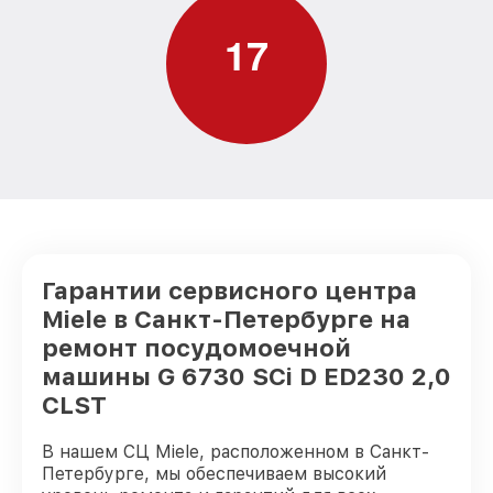
дверцы G 6730 SCi D ED230 2,0 CLST
от 1600₽
Miele
1
7
Замена нижнего уплотнителя дверцы G
от 1000₽
6730 SCi D ED230 2,0 CLST Miele
Замена заливного шланга с системой
Аквастоп G 6730 SCi D ED230 2,0 CLST
от 1100₽
Miele
Замена заливного шланга G 6730 SCi D
от 850₽
ED230 2,0 CLST Miele
Гарантии сервисного центра
Miele в Санкт-Петербурге на
ремонт посудомоечной
машины G 6730 SCi D ED230 2,0
CLST
В нашем СЦ Miele, расположенном в Санкт-
Петербурге, мы обеспечиваем высокий