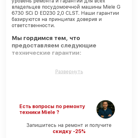
уровень ремонта и гарантий для всех
владельцев посудомоечной машины Miele G
6730 SCi D ED230 2,0 CLST. Наши гарантии
базируются на принципах доверия и
ответственности.
Мы гордимся тем, что
предоставляем следующие
технические гарантии:
Использование оригинальных
Развернуть
запчастей
– гарантируем использование
фирменных запчастей для сервиса.
Квалифицированные специалисты
–
все работники проходят обязательное
обучение и ежегодную аттестацию, что
Есть вопросы по ремонту
подтверждает их уровень мастерства.
техники Miele ?
Точное соблюдение сроков
–
обслуживание посудомоечной машины G
Запишитесь на ремонт и получите
6730 SCi D ED230 2,0 CLST выполняется
скидку -25%
строго в оговоренные сроки.
Сервис с гарантией
– обслуживаем