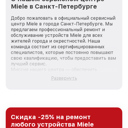
Miele в Санкт-Петербурге
Добро пожаловать в официальный сервисный
центр Miele в городе Санкт-Петербурге. Мы
предлагаем профессиональный ремонт и
обслуживание устройств Miele для всех
жителей города и окрестностей. Наша
команда состоит из сертифицированных
специалистов, которые постоянно повышают
свою квалификацию, чтобы предоставить вам
лучший сервис.
Миссия нашего центра — обеспечить
качественный и доступный ремонт для
Развернуть
каждого пользователя продукции Miele, вне
зависимости от сложности поломки. Мы
стремимся к тому, чтобы каждый клиент был
удовлетворен скоростью и качеством
предоставляемых услуг. Наша цель — стать
лучшим сервисным центром Miele в городе
Санкт-Петербурге, постоянно повышая
Скидка -25% на ремонт
уровень доверия и лояльности наших
любого устройства Miele
клиентов.