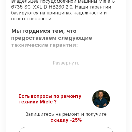
владельцев посудомоечной машины Miele G
6735 SCi XXL D HB230 2,0. Наши гарантии
базируются на принципах надёжности и
ответственности.
Мы гордимся тем, что
предоставляем следующие
технические гарантии:
Оригинальные детали
– для всех видов
Развернуть
починки применяются исключительно
оригинальные детали.
Сертифицированные инженеры
– все
работники проходят обязательное
обучение и ежегодную аттестацию, что
Есть вопросы по ремонту
подтверждает их уровень мастерства.
техники Miele ?
Соблюдение сроков восстановления
–
соблюдаем сроки починки
Запишитесь на ремонт и получите
посудомоечной машины G 6735 SCi XXL
скидку -25%
D HB230 2,0, согласованные с клиентом.
Подтвержденная гарантия
– все