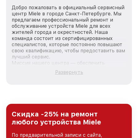
Добро пожаловать в официальный сервисный
центр Miele в городе Санкт-Петербурге. Мы
предлагаем профессиональный ремонт и
обслуживание устройств Miele для всех
жителей города и окрестностей. Наша
команда состоит из сертифицированных
специалистов, которые постоянно повышают
свою квалификацию, чтобы предоставить вам
лучший сервис.
Миссия нашего центра — обеспечить
качественный и доступный ремонт для
Развернуть
каждого пользователя продукции Miele, вне
зависимости от сложности поломки. Мы
стремимся к тому, чтобы каждый клиент был
удовлетворен скоростью и качеством
предоставляемых услуг. Наша цель — стать
лучшим сервисным центром Miele в городе
Санкт-Петербурге, постоянно повышая
Скидка -25% на ремонт
уровень доверия и лояльности наших
любого устройства Miele
клиентов.
По предварительной записи с сайта,