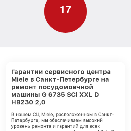
1
7
Замена нижнего уплотнителя дверцы G
от 1000₽
6735 SCi XXL D HB230 2,0 Miele
Замена заливного шланга с системой
Аквастоп G 6735 SCi XXL D HB230 2,0
от 1100₽
Miele
Замена заливного шланга G 6735 SCi
от 850₽
XXL D HB230 2,0 Miele
Гарантии сервисного центра
Miele в Санкт-Петербурге на
ремонт посудомоечной
машины G 6735 SCi XXL D
HB230 2,0
В нашем СЦ Miele, расположенном в Санкт-
Петербурге, мы обеспечиваем высокий
уровень ремонта и гарантий для всех