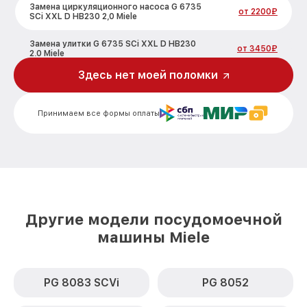
Замена циркуляционного насоса G 6735
от 2200₽
SCi XXL D HB230 2,0 Miele
Замена улитки G 6735 SCi XXL D HB230
от 3450₽
2,0 Miele
Здесь нет моей поломки
Замена сливного шланга G 6735 SCi XXL
от 1250₽
D HB230 2,0 Miele
Принимаем все формы оплаты
Замена сливного насоса G 6735 SCi XXL
от 1590₽
D HB230 2,0 Miele
Ремонт или замена петли двери G 6735
от 1000₽
SCi XXL D HB230 2,0 Miele
Чистка заливного фильтра-сеточки G
от 850₽
6735 SCi XXL D HB230 2,0 Miele
Другие модели посудомоечной
Ремонт циркуляционного насоса G 6735
машины Miele
от 2200₽
SCi XXL D HB230 2,0 Miele
Ремонт теплообменника G 6735 SCi XXL
от 2000₽
D HB230 2,0 Miele
PG 8083 SCVi
PG 8052
Ремонт стакана моечного бака G 6735