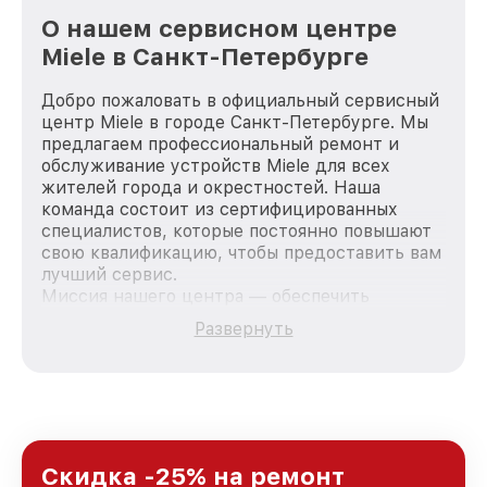
О нашем сервисном центре
Miele в Санкт-Петербурге
Добро пожаловать в официальный сервисный
центр Miele в городе Санкт-Петербурге. Мы
предлагаем профессиональный ремонт и
обслуживание устройств Miele для всех
жителей города и окрестностей. Наша
команда состоит из сертифицированных
специалистов, которые постоянно повышают
свою квалификацию, чтобы предоставить вам
лучший сервис.
Миссия нашего центра — обеспечить
качественный и доступный ремонт для
Развернуть
каждого пользователя продукции Miele, вне
зависимости от сложности поломки. Мы
стремимся к тому, чтобы каждый клиент был
удовлетворен скоростью и качеством
предоставляемых услуг. Наша цель — стать
лучшим сервисным центром Miele в городе
Санкт-Петербурге, постоянно повышая
Скидка -25% на ремонт