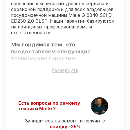
обеспечиваем высокий уровень сервиса и
сервисной поддержки для всех владельцев
посудомоечной машины Miele G 6840 SCi D
ED230 2,0 CLST. Наши гарантии базируются
на принципах профессионализма и
ответственности.
Мы гордимся тем, что
предоставляем следующие
технические гарантии:
Развернуть
Только фирменные комплектующие
–
гарантируем использование фирменных
запчастей для сервиса.
Опытные мастера
– все работники
проходят обязательное обучение и
Есть вопросы по ремонту
ежегодную аттестацию, что
техники Miele ?
подтверждает их уровень мастерства.
Соблюдение сроков восстановления
–
Запишитесь на ремонт и получите
соблюдаем сроки починки
скидку -25%
посудомоечной машины G 6840 SCi D