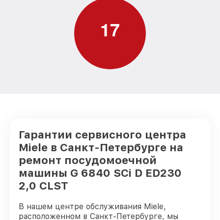
Замена П-образного уплотнителя
дверцы G 6840 SCi D ED230 2,0 CLST
от 1600₽
Miele
1
7
Замена нижнего уплотнителя дверцы G
от 1000₽
6840 SCi D ED230 2,0 CLST Miele
Замена заливного шланга с системой
Аквастоп G 6840 SCi D ED230 2,0 CLST
от 1100₽
Miele
Замена заливного шланга G 6840 SCi D
от 850₽
ED230 2,0 CLST Miele
Гарантии сервисного центра
Miele в Санкт-Петербурге на
ремонт посудомоечной
машины G 6840 SCi D ED230
2,0 CLST
В нашем центре обслуживания Miele,
расположенном в Санкт-Петербурге, мы