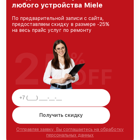
уровень доверия и лояльности наших
любого устройства Miele
клиентов.
По предварительной записи с сайта,
предоставляем скидку в размере -25%
на весь прайс услуг по ремонту
25
%
OFF
Получить скидку
Отправляя заявку, Вы соглашаетесь на обработку
персональных данных