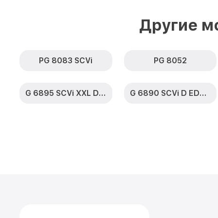
Другие м
PG 8083 SCVi
PG 8052
G 6895 SCVi XXL D ED230 2,0 k2o
G 6890 SCVi D ED230 2,0 k2o