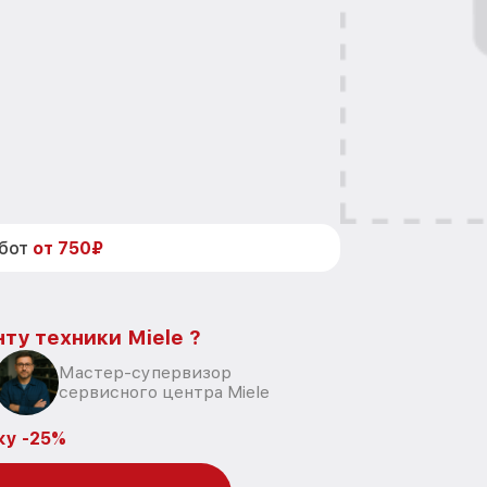
абот
от 750₽
ту техники Miele ?
Мастер-супервизор
сервисного центра Miele
ку -25%