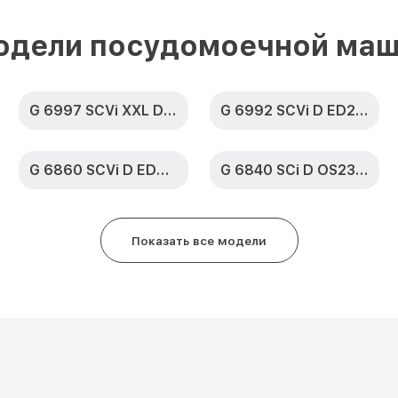
Замена сливного насоса G 6865
ED230 2,0 Miele
одели посудомоечной маш
Ремонт или замена петли двери
XXL D ED230 2,0 Miele
G 6997 SCVi XXL D ED230 2,0 k2o
G 6992 SCVi D ED230 2,0 k2o
Чистка заливного фильтра-сет
SCVi XXL D ED230 2,0 Miele
G 6860 SCVi D ED230 2,0
G 6840 SCi D OS230 2,0
Ремонт циркуляционного насос
XXL D ED230 2,0 Miele
Ремонт теплообменника G 6865
Показать все модели
ED230 2,0 Miele
Ремонт стакана моечного бака 
XXL D ED230 2,0 Miele
Ремонт механизма замка G 6865
ED230 2,0 Miele