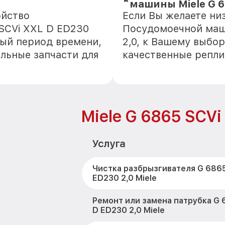
машины Miele G 6
ойство
Если Вы желаете ни
SCVi XXL D ED230
Посудомоечной маши
ный период времени,
2,0, к Вашему выбор
альные запчасти для
качественные репли
Miele G 6865 SCVi
Услуга
Чистка разбрызгивателя G 6865
ED230 2,0 Miele
Ремонт или замена патрубка G 
D ED230 2,0 Miele