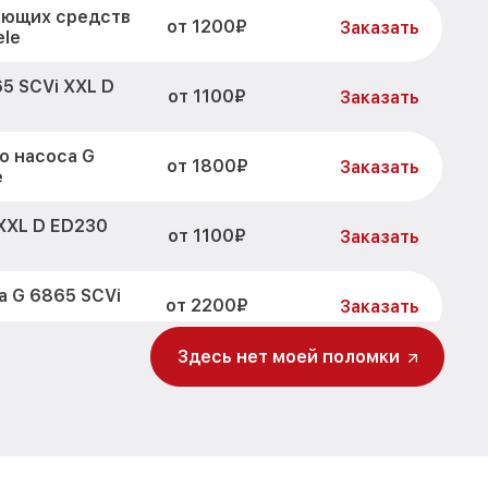
оющих средств
от 1200₽
Заказать
ele
5 SCVi XXL D
от 1100₽
Заказать
о насоса G
от 1800₽
Заказать
e
XXL D ED230
от 1100₽
Заказать
а G 6865 SCVi
от 2200₽
Заказать
Здесь нет моей поломки
 D ED230 2,0
от 3450₽
Заказать
 SCVi XXL D
от 1250₽
Заказать