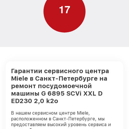
k2o Miele
1
7
Замена нижнего уплотнителя дверцы G
от 1000₽
6895 SCVi XXL D ED230 2,0 k2o Miele
Замена заливного шланга с системой
Аквастоп G 6895 SCVi XXL D ED230 2,0
от 1100₽
k2o Miele
Замена заливного шланга G 6895 SCVi
от 850₽
XXL D ED230 2,0 k2o Miele
Гарантии сервисного центра
Miele в Санкт-Петербурге на
ремонт посудомоечной
машины G 6895 SCVi XXL D
ED230 2,0 k2o
В нашем сервисном центре Miele,
расположенном в Санкт-Петербурге, мы
предоставляем высокий уровень сервиса и