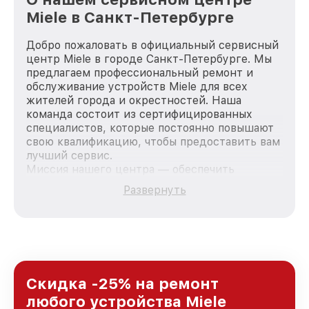
Miele в Санкт-Петербурге
Добро пожаловать в официальный сервисный
центр Miele в городе Санкт-Петербурге. Мы
предлагаем профессиональный ремонт и
обслуживание устройств Miele для всех
жителей города и окрестностей. Наша
команда состоит из сертифицированных
специалистов, которые постоянно повышают
свою квалификацию, чтобы предоставить вам
лучший сервис.
Миссия нашего центра — обеспечить
качественный и доступный ремонт для
Развернуть
каждого пользователя продукции Miele, вне
зависимости от сложности поломки. Мы
стремимся к тому, чтобы каждый клиент был
удовлетворен скоростью и качеством
предоставляемых услуг. Наша цель — стать
лучшим сервисным центром Miele в городе
Санкт-Петербурге, постоянно повышая
Скидка -25% на ремонт
уровень доверия и лояльности наших
любого устройства Miele
клиентов.