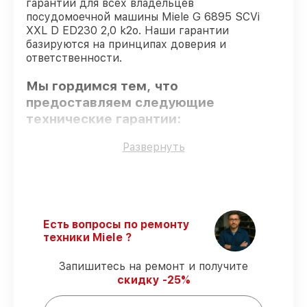
гарантий для всех владельцев
посудомоечной машины Miele G 6895 SCVi
XXL D ED230 2,0 k2o. Наши гарантии
базируются на принципах доверия и
ответственности.
Мы гордимся тем, что
предоставляем следующие
технические гарантии:
Развернуть
Только фирменные комплектующие
–
гарантируем использование фирменных
запчастей для сервиса.
Опытные мастера
– проверенные
специалисты с опытом и сертификацией.
Есть вопросы по ремонту
Выполнение работ вовремя
–
техники Miele ?
гарантируем завершение работ без
задержек.
Запишитесь на ремонт и получите
Подтвержденная гарантия
– все
скидку -25%
работы по сервису проводятся с
официальной гарантией.