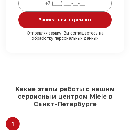
Мы гарантируем:
Записаться на ремонт
80%
работ с возможностью
присутствовать
Отправляя заявку, Вы соглашаетесь на
обработку персональных данных
90%
комплектующих для
посудомоечных машин имеются в
наличии или доступны для быстрой
доставки
Подбор оригинальных комплектующих
и надежных реплик с возможностью
выбрать
– с учётом всех запросов
85%
работ за 1–2 часа, при немедленном
начале работ
Какие этапы работы с нашим
сервисным центром Miele в
Санкт-Петербурге
1