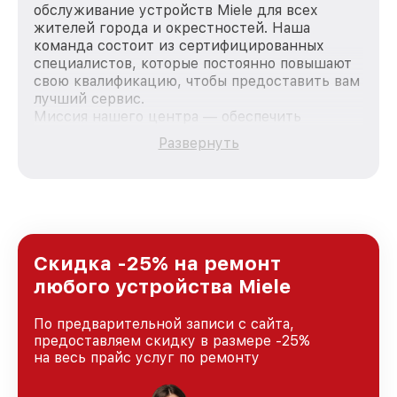
обслуживание устройств Miele для всех
жителей города и окрестностей. Наша
команда состоит из сертифицированных
специалистов, которые постоянно повышают
свою квалификацию, чтобы предоставить вам
лучший сервис.
Миссия нашего центра — обеспечить
качественный и доступный ремонт для
Развернуть
каждого пользователя продукции Miele, вне
зависимости от сложности поломки. Мы
стремимся к тому, чтобы каждый клиент был
удовлетворен скоростью и качеством
предоставляемых услуг. Наша цель — стать
лучшим сервисным центром Miele в городе
Санкт-Петербурге, постоянно повышая
Скидка -25% на ремонт
уровень доверия и лояльности наших
любого устройства Miele
клиентов.
По предварительной записи с сайта,
предоставляем скидку в размере -25%
на весь прайс услуг по ремонту