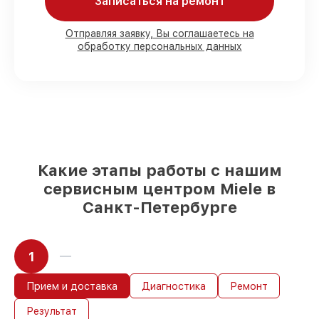
Записаться на ремонт
80%
работ в присутствии заказчика
Отправляя заявку, Вы соглашаетесь на
обработку персональных данных
90%
комплектующих для
посудомоечных машин на складе или
доступны для срочного заказа
Качественные реплики и
оригинальные детали по вашему
выбору
– под любые финансовые
возможности
85%
работ в течение пары часов, при
немедленном начале работ
Какие этапы работы с нашим
сервисным центром Miele в
Санкт-Петербурге
1
Прием и доставка
Диагностика
Ремонт
Результат