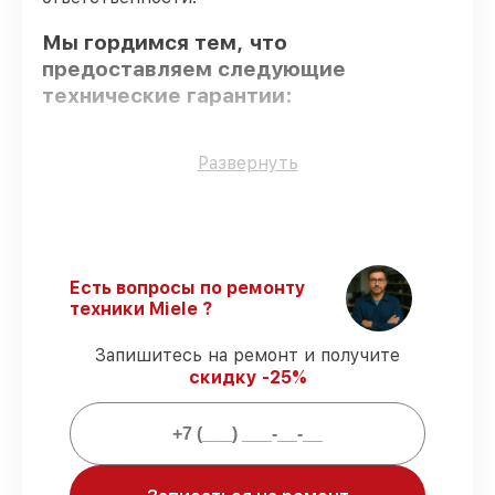
Мы гордимся тем, что
предоставляем следующие
технические гарантии:
Оригинальные детали
– только
Развернуть
подлинные комплектующие.
Сертифицированные инженеры
–
проверенные специалисты с опытом и
сертификацией.
Выполнение работ вовремя
–
Есть вопросы по ремонту
соблюдаем сроки починки
техники Miele ?
посудомоечной машины PG 8052,
согласованные с клиентом.
Запишитесь на ремонт и получите
Гарантийное обслуживание
–
скидку -25%
обслуживаем посудомоечных машин
всегда со строгим соблюдением
гарантийных обязательств.
Мы гарантируем: