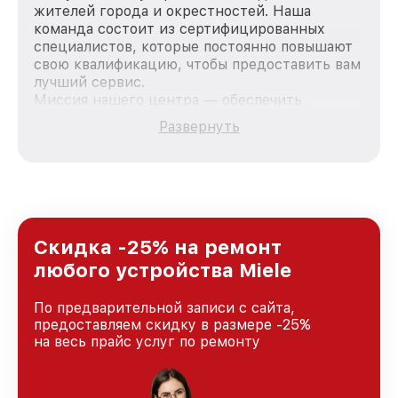
жителей города и окрестностей. Наша
команда состоит из сертифицированных
специалистов, которые постоянно повышают
свою квалификацию, чтобы предоставить вам
лучший сервис.
Миссия нашего центра — обеспечить
качественный и доступный ремонт для
Развернуть
каждого пользователя продукции Miele, вне
зависимости от сложности поломки. Мы
стремимся к тому, чтобы каждый клиент был
удовлетворен скоростью и качеством
предоставляемых услуг. Наша цель — стать
лучшим сервисным центром Miele в городе
Санкт-Петербурге, постоянно повышая
Скидка -25% на ремонт
уровень доверия и лояльности наших
любого устройства Miele
клиентов.
По предварительной записи с сайта,
предоставляем скидку в размере -25%
на весь прайс услуг по ремонту