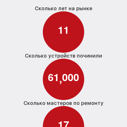
дверцы PG 8052 Miele
Сколько лет на рынке
Замена нижнего уплотнителя дверцы
от 1000₽
PG 8052 Miele
1
1
Замена заливного шланга с системой
от 1100₽
Аквастоп PG 8052 Miele
Замена заливного шланга PG 8052 Miele
от 850₽
Сколько устройств починили
6
1
0
0
0
,
Сколько мастеров по ремонту
1
7