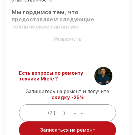
Мы гордимся тем, что
предоставляем следующие
технические гарантии:
Развернуть
Оригинальные детали
– только
подлинные комплектующие.
Опытные мастера
– проверенные
специалисты с опытом и сертификацией.
Соблюдение сроков восстановления
–
Есть вопросы по ремонту
обслуживание посудомоечной машины
техники Miele ?
PG 8080 выполняется строго в
оговоренные сроки.
Запишитесь на ремонт и получите
Подтвержденная гарантия
–
скидку -25%
обслуживаем посудомоечных машин
всегда со строгим соблюдением
гарантийных обязательств.
Мы гарантируем:
Записаться на ремонт