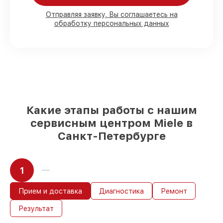
80%
работ с возможностью
Отправляя заявку, Вы соглашаетесь на
обработку персональных данных
присутствовать
90%
комплектующих для
посудомоечных машин имеются в
наличии или быстро поставляются
Подбор оригинальных комплектующих
и надежных реплик с возможностью
выбрать
– для любого бюджета
85%
работ быстро и без задержек, при
условии, что сервис начался сразу
Какие этапы работы с нашим
сервисным центром Miele в
Санкт-Петербурге
1
Прием и доставка
Диагностика
Ремонт
Результат