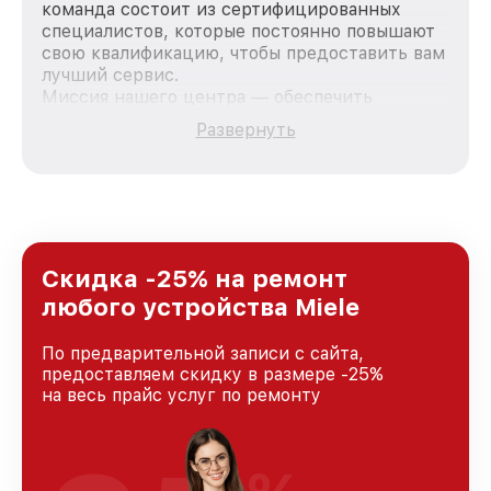
команда состоит из сертифицированных
специалистов, которые постоянно повышают
свою квалификацию, чтобы предоставить вам
лучший сервис.
Миссия нашего центра — обеспечить
качественный и доступный ремонт для
Развернуть
каждого пользователя продукции Miele, вне
зависимости от сложности поломки. Мы
стремимся к тому, чтобы каждый клиент был
удовлетворен скоростью и качеством
предоставляемых услуг. Наша цель — стать
лучшим сервисным центром Miele в городе
Санкт-Петербурге, постоянно повышая
Скидка -25% на ремонт
уровень доверия и лояльности наших
любого устройства Miele
клиентов.
По предварительной записи с сайта,
предоставляем скидку в размере -25%
на весь прайс услуг по ремонту