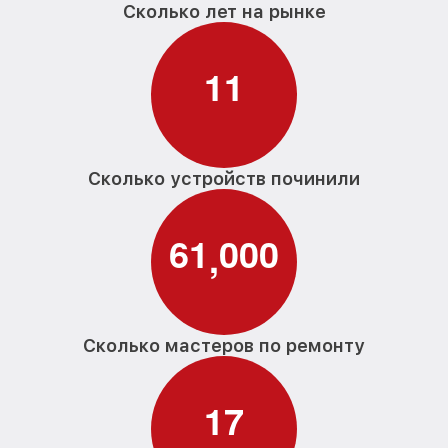
Сколько лет на рынке
Замена нижнего уплотнителя дверцы
от 1000₽
PG 8080 Miele
1
1
Замена заливного шланга с системой
от 1100₽
Аквастоп PG 8080 Miele
Замена заливного шланга PG 8080 Miele
от 850₽
Сколько устройств починили
6
1
0
0
0
,
Сколько мастеров по ремонту
1
7