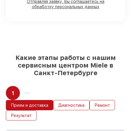
Отправляя заявку, Вы соглашаетесь на
в Санкт-Петербурге, остальные
обработку персональных данных
доставляются быстро
Подлинные запчасти Miele и
проверенные замены
– только вы
выбираете, какие детали использовать, а
мы подстраиваемся под разные бюджеты
85%
починок Miele завершаются в тот же
день, при немедленном старте работ
Какие этапы работы с нашим
сервисным центром Miele в
Санкт-Петербурге
1
Прием и доставка
Диагностика
Ремонт
Результат