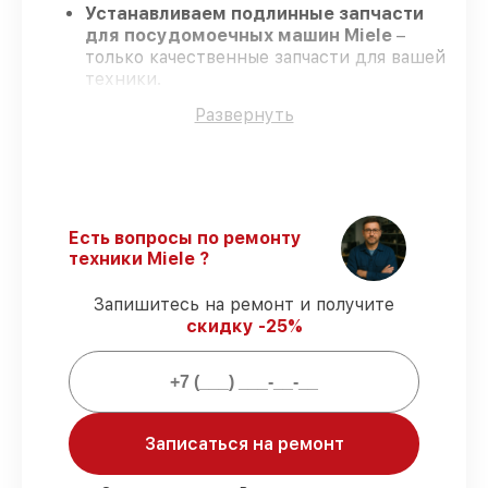
Устанавливаем подлинные запчасти
для посудомоечных машин Miele
–
только качественные запчасти для вашей
техники.
Опытные специалисты
– проходят
Развернуть
строгий отбор, что гарантирует
гарантированно долговечный результат.
Работаем строго в установленных
заранее временных рамках
– ремонт
посудомоечных машин Miele в
оговоренные сроки.
Есть вопросы по ремонту
Гарантийное обслуживание
– на все
техники Miele ?
виды работ и комплектующие для
посудомоечных машин Miele
Запишитесь на ремонт и получите
предоставляется длительная гарантия.
скидку -25%
Мы гарантируем:
80%
работ по ремонту выполняются в
Записаться на ремонт
присутствии клиента
90%
запчастей Miele имеются в наличии