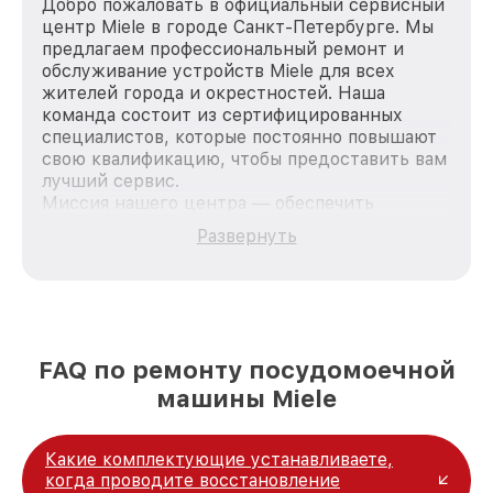
Добро пожаловать в официальный сервисный
центр Miele в городе Санкт-Петербурге. Мы
предлагаем профессиональный ремонт и
обслуживание устройств Miele для всех
жителей города и окрестностей. Наша
команда состоит из сертифицированных
специалистов, которые постоянно повышают
свою квалификацию, чтобы предоставить вам
лучший сервис.
Миссия нашего центра — обеспечить
качественный и доступный ремонт для
Развернуть
каждого пользователя продукции Miele, вне
зависимости от сложности поломки. Мы
стремимся к тому, чтобы каждый клиент был
удовлетворен скоростью и качеством
предоставляемых услуг. Наша цель — стать
лучшим сервисным центром Miele в городе
FAQ по ремонту посудомоечной
Санкт-Петербурге, постоянно повышая
машины Miele
уровень доверия и лояльности наших
клиентов.
Какие комплектующие устанавливаете,
когда проводите восстановление