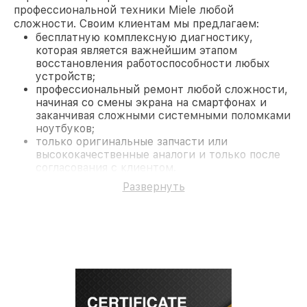
профессиональной техники Miele любой
сложности. Своим клиентам мы предлагаем:
бесплатную комплексную диагностику,
которая является важнейшим этапом
восстановления работоспособности любых
устройств;
профессиональный ремонт любой сложности,
начиная со смены экрана на смартфонах и
заканчивая сложными системными поломками
ноутбуков;
только оригинальные запчасти или
высококачественные аналоги и только после
согласования с клиентом.
На все работы и замененные комплектующие
Развернуть
предоставляется длительная гарантия. В случае
поломки по условиям гарантии, мы бесплатно
исправим ситуацию.
Наши преимущества
Преимуществами нашего сервисного центра
Miele в Санкт-Петербурге являются:
лучшие специалисты с многолетним опытом и
безупречной репутацией;
современное оборудование и