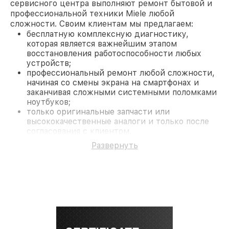
сервисного центра выполняют ремонт бытовой и
профессиональной техники Miele любой
сложности. Своим клиентам мы предлагаем:
бесплатную комплексную диагностику,
которая является важнейшим этапом
восстановления работоспособности любых
устройств;
профессиональный ремонт любой сложности,
начиная со смены экрана на смартфонах и
заканчивая сложными системными поломками
ноутбуков;
только оригинальные запчасти или
высококачественные аналоги и только после
согласования с клиентом.
На все работы и замененные комплектующие
Развернуть
предоставляется длительная гарантия. В случае
поломки по условиям гарантии, мы бесплатно
исправим ситуацию.
Наши преимущества
Преимуществами нашего сервисного центра
Miele в Санкт-Петербурге являются:
лучшие специалисты с многолетним опытом и
безупречной репутацией;