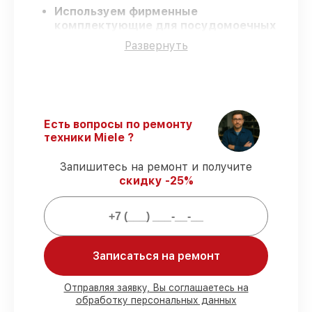
Используем фирменные
комплектующие для посудомоечных
машин Miele
– только оригинальные
Развернуть
запчасти для вашей техники.
Сертифицированные мастера
–
проходят регулярное обучение, что
обеспечивает гарантированно
долговечный результат.
Соблюдаем сроки
– ремонт
Есть вопросы по ремонту
посудомоечных машин Miele в
техники Miele ?
оговоренные сроки.
Гарантийное обслуживание
– на все
Запишитесь на ремонт и получите
услуги и детали для посудомоечных
скидку -25%
машин Miele предоставляется
длительная гарантия.
Мы гарантируем:
Записаться на ремонт
80%
работ по ремонту проводятся с
Отправляя заявку, Вы соглашаетесь на
возможностью присутствия владельца
обработку персональных данных