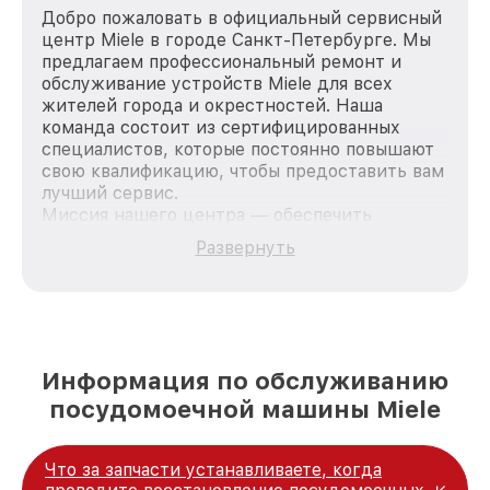
Добро пожаловать в официальный сервисный
центр Miele в городе Санкт-Петербурге. Мы
предлагаем профессиональный ремонт и
обслуживание устройств Miele для всех
жителей города и окрестностей. Наша
команда состоит из сертифицированных
специалистов, которые постоянно повышают
свою квалификацию, чтобы предоставить вам
лучший сервис.
Миссия нашего центра — обеспечить
качественный и доступный ремонт для
Развернуть
каждого пользователя продукции Miele, вне
зависимости от сложности поломки. Мы
стремимся к тому, чтобы каждый клиент был
удовлетворен скоростью и качеством
предоставляемых услуг. Наша цель — стать
лучшим сервисным центром Miele в городе
Информация по обслуживанию
Санкт-Петербурге, постоянно повышая
посудомоечной машины Miele
уровень доверия и лояльности наших
клиентов.
Что за запчасти устанавливаете, когда