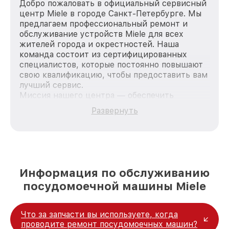
Добро пожаловать в официальный сервисный
центр Miele в городе Санкт-Петербурге. Мы
предлагаем профессиональный ремонт и
обслуживание устройств Miele для всех
жителей города и окрестностей. Наша
команда состоит из сертифицированных
специалистов, которые постоянно повышают
свою квалификацию, чтобы предоставить вам
лучший сервис.
Миссия нашего центра — обеспечить
качественный и доступный ремонт для
Развернуть
каждого пользователя продукции Miele, вне
зависимости от сложности поломки. Мы
стремимся к тому, чтобы каждый клиент был
удовлетворен скоростью и качеством
предоставляемых услуг. Наша цель — стать
лучшим сервисным центром Miele в городе
Информация по обслуживанию
Санкт-Петербурге, постоянно повышая
посудомоечной машины Miele
уровень доверия и лояльности наших
клиентов.
Что за запчасти вы используете, когда
проводите ремонт посудомоечных машин?