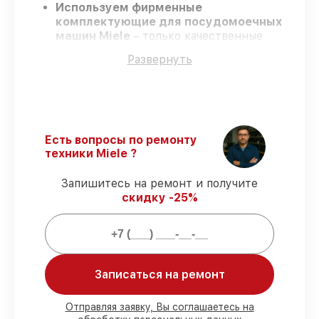
Используем фирменные
комплектующие для посудомоечных
машин Miele
– только качественные
запчасти для вашей техники.
Развернуть
Опытные инженеры
– проходят
серьезную проверку знаний и навыков,
что гарантирует высокий уровень
сервиса.
Соблюдаем сроки
– ремонт
посудомоечных машин Miele в
Есть вопросы по ремонту
оговоренные сроки.
техники Miele ?
Официальная гарантия
– на все услуги
и детали для посудомоечных машин
Запишитесь на ремонт и получите
Miele предоставляется официальное
скидку -25%
сопровождение.
Мы гарантируем:
Записаться на ремонт
80%
заказов по ремонту исполняются в
присутствии клиента
Отправляя заявку, Вы соглашаетесь на
90%
деталей Miele имеются в наличии в