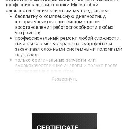
профессиональной техники Miele любой
сложности. Своим клиентам мы предлагаем:
бесплатную комплексную диагностику,
которая является важнейшим этапом
восстановления работоспособности любых
устройств;
профессиональный ремонт любой сложности,
начиная со смены экрана на смартфонах и
заканчивая сложными системными поломками
ноутбуков;
только оригинальные запчасти или
высококачественные аналоги и только после
согласования с клиентом.
На все работы и замененные комплектующие
Развернуть
предоставляется длительная гарантия. В случае
поломки по условиям гарантии, мы бесплатно
исправим ситуацию.
Наши преимущества
Преимуществами нашего сервисного центра
Miele в Санкт-Петербурге являются:
лучшие специалисты с многолетним опытом и
безупречной репутацией;
современное оборудование и