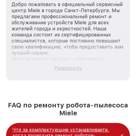
Добро пожаловать в официальный сервисный
центр Miele в городе Санкт-Петербурге. Мы
предлагаем профессиональный ремонт и
обслуживание устройств Miele для всех
жителей города и окрестностей. Наша
команда состоит из сертифицированных
специалистов, которые постоянно повышают
свою квалификацию, чтобы предоставить вам
лучший сервис.
Миссия нашего центра — обеспечить
качественный и доступный ремонт для
Развернуть
каждого пользователя продукции Miele, вне
зависимости от сложности поломки. Мы
стремимся к тому, чтобы каждый клиент был
удовлетворен скоростью и качеством
предоставляемых услуг. Наша цель — стать
лучшим сервисным центром Miele в городе
FAQ по ремонту робота-пылесоса
Санкт-Петербурге, постоянно повышая
Miele
уровень доверия и лояльности наших
клиентов.
Что за комплектующие устанавливаете,
когда проводите ремонт роботов-