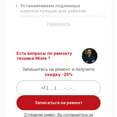
Устанавливаем подлинные
комплектующие для роботов-
пылесосов Miele
– только оригинальные
запчасти для вашей техники.
Развернуть
Сертифицированные специалисты
–
проходят серьезную проверку знаний и
навыков, что обеспечивает
гарантированно долговечный результат.
Завершаем работы без задержек
–
ремонт роботов-пылесосов Miele без
Есть вопросы по ремонту
бесконечных переносов.
техники Miele ?
Гарантийное обслуживание
– на все
услуги и детали для роботов-пылесосов
Запишитесь на ремонт и получите
Miele предоставляется гарантия до 3-х
скидку -25%
лет.
Мы гарантируем:
Записаться на ремонт
80%
ремонтов по ремонту исполняются
в присутствии клиента
Отправляя заявку, Вы соглашаетесь на