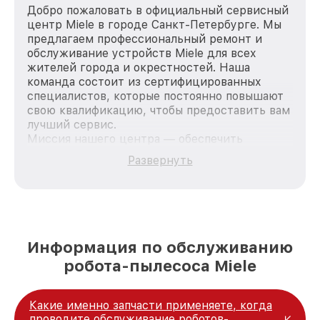
Добро пожаловать в официальный сервисный
центр Miele в городе Санкт-Петербурге. Мы
предлагаем профессиональный ремонт и
обслуживание устройств Miele для всех
жителей города и окрестностей. Наша
команда состоит из сертифицированных
специалистов, которые постоянно повышают
свою квалификацию, чтобы предоставить вам
лучший сервис.
Миссия нашего центра — обеспечить
качественный и доступный ремонт для
Развернуть
каждого пользователя продукции Miele, вне
зависимости от сложности поломки. Мы
стремимся к тому, чтобы каждый клиент был
удовлетворен скоростью и качеством
предоставляемых услуг. Наша цель — стать
лучшим сервисным центром Miele в городе
Информация по обслуживанию
Санкт-Петербурге, постоянно повышая
робота-пылесоса Miele
уровень доверия и лояльности наших
клиентов.
Какие именно запчасти применяете, когда
проводите обслуживание роботов-