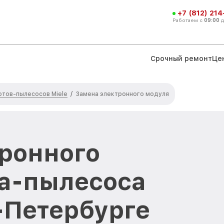
+7 (812) 21
Работаем с
09:00
Срочный ремонт
Це
отов-пылесосов Miele
/
Замена электронного модуля
ронного
а-пылесоса
т-Петербурге