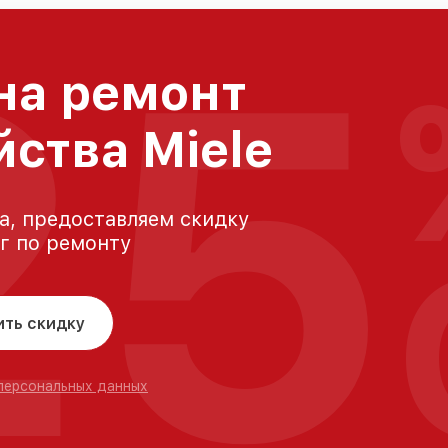
25
на ремонт
йства Miele
а, предоставляем скидку
уг по ремонту
ить скидку
 персональных данных