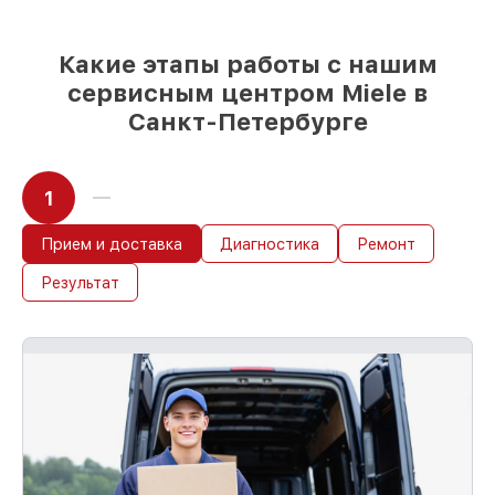
Качественные реплики и
оригинальные детали по вашему
выбору
– с учётом всех запросов
Какие этапы работы с нашим
85%
работ быстро и без задержек, при
сервисным центром Miele в
условии, что сервис начался сразу
Санкт-Петербурге
1
Прием и доставка
Диагностика
Ремонт
Результат