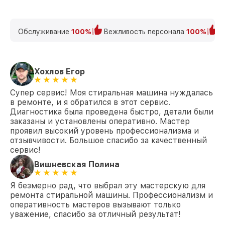
Замена ТЭН WKF 130 WPS Miele
от 1200₽
Обслуживание
100%
Вежливость персонала
100%
К
Замена блока управления WKF 130 WPS
от 1800₽
Miele
Замена УБЛ WKF 130 WPS Miele
от 1100₽
Хохлов Егор
Замена циркуляционного насоса WKF
от 1800₽
Супер сервис! Моя стиральная машина нуждалась
130 WPS Miele
в ремонте, и я обратился в этот сервис.
Диагностика была проведена быстро, детали были
Замена сливного шланга WKF 130 WPS
от 1000₽
Miele
заказаны и установлены оперативно. Мастер
проявил высокий уровень профессионализма и
отзывчивости. Большое спасибо за качественный
Замена сливного насоса WKF 130 WPS
от 1550₽
Miele
сервис!
Вишневская Полина
Замена прессостата WKF 130 WPS Miele
от 1550₽
Я безмерно рад, что выбрал эту мастерскую для
Замена заливного шланга WKF 130 WPS
от 750₽
ремонта стиральной машины. Профессионализм и
Miele
оперативность мастеров вызывают только
уважение, спасибо за отличный результат!
Замена заливного клапана WKF 130 WPS
от 1250₽
Miele