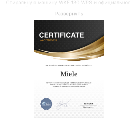
Стиральную машину WKF 130 WPS и официальное
гарантийное сопровождение до 3-х лет.
Развернуть