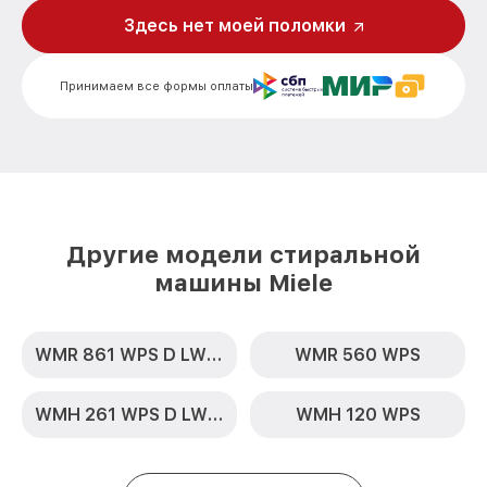
Ремонт или замена патрубка WKF 130
Здесь нет моей поломки
от 1250₽
WPS Miele
Замена мотора вентилятора сушки WKF
от 1600₽
Принимаем все формы оплаты
130 WPS Miele
Замена нижнего противовеса WKF 130
от 3450₽
WPS Miele
Замена бака WKF 130 WPS Miele
от 3450₽
Замена опоры бака WKF 130 WPS Miele
от 2800₽
Другие модели стиральной
машины Miele
Ремонт аквастопа WKF 130 WPS Miele
от 1800₽
Замена селектора программ WKF 130
от 1800₽
WPS Miele
WMR 861 WPS D LW PWash 2.0 & TDos XL
WMR 560 WPS
Замена шторок барабана WKF 130 WPS
от 1750₽
Miele
WMH 261 WPS D LW PWash 2.0 & TDos
WMH 120 WPS
Замена пружин WKF 130 WPS Miele
от 1750₽