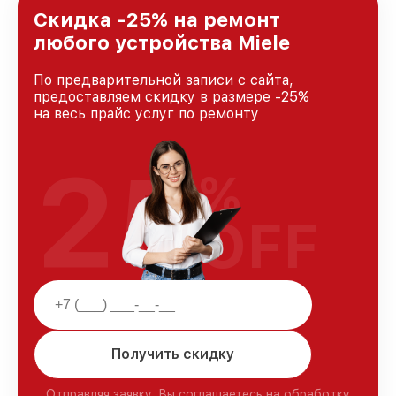
Санкт-Петербурге, постоянно повышая
Скидка -25% на ремонт
уровень доверия и лояльности наших
любого устройства Miele
клиентов.
По предварительной записи с сайта,
предоставляем скидку в размере -25%
на весь прайс услуг по ремонту
25
%
OFF
Получить скидку
Отправляя заявку, Вы соглашаетесь на обработку