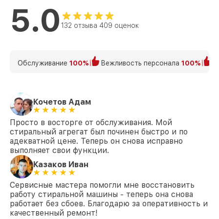
5.0
Замена щёток WMF 121 WPS D LW PWash
от 1200₽
2.0 Miele
132 отзыва 409 оценок
Замена крестовины WMF 121 WPS D LW
от 2750₽
PWash 2.0 Miele
Корпусный ремонт (замена резинок,
Обслуживание
100%
Вежливость персонала
100%
К
креплений, кнопок) WMF 121 WPS D LW
от 850₽
PWash 2.0 Miele
Ремонт платы управления
(восстановление) WMF 121 WPS D LW
от 2450₽
Кочетов Адам
PWash 2.0 Miele
Просто в восторге от обслуживания. Мой
Замена ТЭН WMF 121 WPS D LW PWash
от 1200₽
стиральный агрегат был починен быстро и по
2.0 Miele
адекватной цене. Теперь он снова исправно
выполняет свои функции.
Замена блока управления WMF 121 WPS
от 1800₽
D LW PWash 2.0 Miele
Казаков Иван
Замена УБЛ WMF 121 WPS D LW PWash
от 1100₽
Сервисные мастера помогли мне восстановить
2.0 Miele
работу стиральной машины - теперь она снова
работает без сбоев. Благодарю за оперативность и
Замена циркуляционного насоса WMF
от 1800₽
121 WPS D LW PWash 2.0 Miele
качественный ремонт!