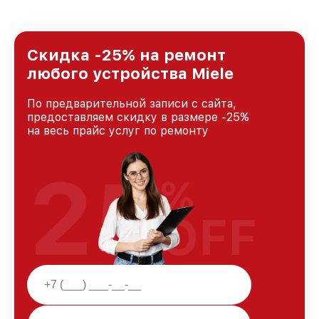
удовлетворен скоростью и качеством
предоставляемых услуг. Наша цель — стать
лучшим сервисным центром Miele в городе
Санкт-Петербурге, постоянно повышая
Скидка -25% на ремонт
уровень доверия и лояльности наших
любого устройства Miele
клиентов.
По предварительной записи с сайта,
предоставляем скидку в размере -25%
на весь прайс услуг по ремонту
25
%
OFF