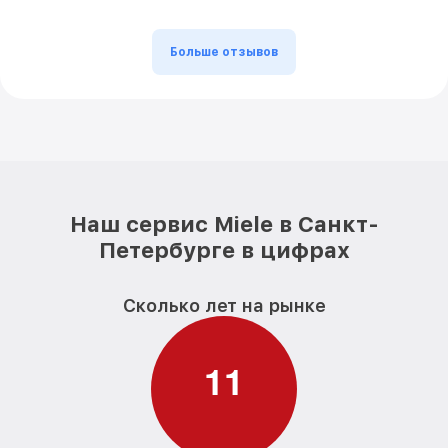
Замена сливного шланга WMF 121 WPS D
от 1000₽
LW PWash 2.0 Miele
Больше отзывов
Замена сливного насоса WMF 121 WPS D
от 1550₽
LW PWash 2.0 Miele
Замена прессостата WMF 121 WPS D LW
от 1550₽
PWash 2.0 Miele
Замена заливного шланга WMF 121 WPS
от 750₽
D LW PWash 2.0 Miele
Наш сервис Miele в Санкт-
Замена заливного клапана WMF 121 WPS
Петербурге в цифрах
от 1250₽
D LW PWash 2.0 Miele
Сколько лет на рынке
1
1