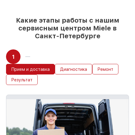
возможности
85%
работ за 1–2 часа, при условии, что
сервис начался сразу
Какие этапы работы с нашим
сервисным центром Miele в
Санкт-Петербурге
1
Прием и доставка
Диагностика
Ремонт
Результат