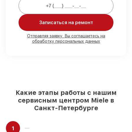
Мы гарантируем:
Записаться на ремонт
80%
работ с возможностью
присутствовать
Отправляя заявку, Вы соглашаетесь на
обработку персональных данных
90%
комплектующих для варочных
панелей имеются в наличии или
доступны для срочного заказа
Оригинальные запчасти и
качественные реплики на ваш выбор
–
под любые финансовые возможности
85%
работ за 1–2 часа, при условии, что
сервис начался сразу
Какие этапы работы с нашим
сервисным центром Miele в
Санкт-Петербурге
1