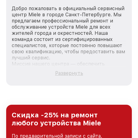
Добро пожаловать в официальный сервисный
центр Miele в городе Санкт-Петербурге. Мы
предлагаем профессиональный ремонт и
обслуживание устройств Miele для всех
жителей города и окрестностей. Наша
команда состоит из сертифицированных
специалистов, которые постоянно повышают
свою квалификацию, чтобы предоставить вам
лучший сервис.
Миссия нашего центра — обеспечить
качественный и доступный ремонт для
Развернуть
каждого пользователя продукции Miele, вне
зависимости от сложности поломки. Мы
стремимся к тому, чтобы каждый клиент был
удовлетворен скоростью и качеством
предоставляемых услуг. Наша цель — стать
лучшим сервисным центром Miele в городе
Санкт-Петербурге, постоянно повышая
Скидка -25% на ремонт
уровень доверия и лояльности наших
любого устройства Miele
клиентов.
По предварительной записи с сайта,