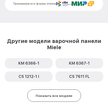
Принимаем все формы оплаты
Замена сенсора KM 3034 Miele
от 1600₽
Другие модели варочной панели
Miele
KM 6366-1
KM 6367-1
CS 1212-1 I
CS 7611 FL
Показать все модели