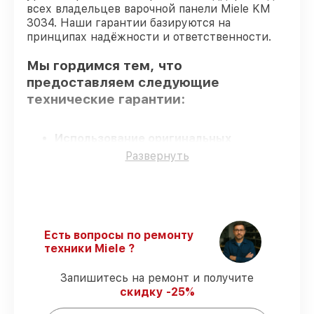
всех владельцев варочной панели Miele KM
3034. Наши гарантии базируются на
принципах надёжности и ответственности.
Мы гордимся тем, что
предоставляем следующие
технические гарантии:
Использование оригинальных
запчастей
– для всех видов починки
Развернуть
применяются исключительно
оригинальные детали.
Квалифицированные специалисты
–
мастера проходят строгий отбор и
регулярное обучение.
Есть вопросы по ремонту
Соблюдение сроков восстановления
–
техники Miele ?
гарантируем завершение работ без
задержек.
Запишитесь на ремонт и получите
Гарантийное обслуживание
– все
скидку -25%
работы по сервису проводятся с
официальной гарантией.