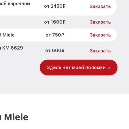
ной варочной
от 2450₽
Заказать
от 1600₽
Заказать
от 750₽
 Miele
Заказать
и KM 6629
от 600₽
Заказать
от 1600₽
629 Miele
Заказать
Здесь нет моей поломки
от 1900₽
6629 Miele
Заказать
от 1600₽
Заказать
 Miele